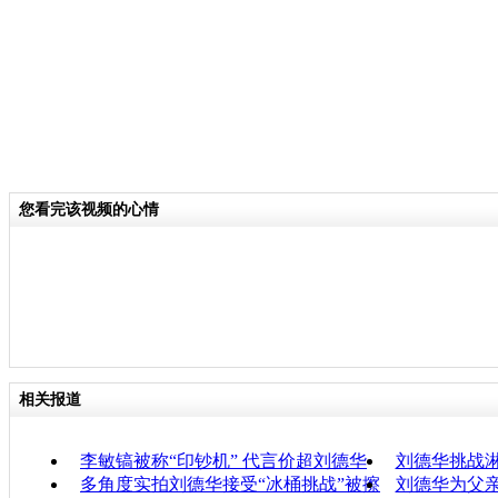
您看完该视频的心情
相关报道
李敏镐被称“印钞机” 代言价超刘德华
刘德华挑战淋
多角度实拍刘德华接受“冰桶挑战”被擦
刘德华为父亲