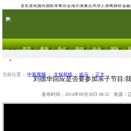
首页
|
滚动
|
国内
|
国际
|
军事
|
社会
|
地方
|
港澳
|
台湾
|
华人
|
侨网
|
财经
|
金融
|
首页
最新
热点
国内
社会
国际
东北亚电视网
当前位置：
中新视频
>
文娱前线
>
娱乐
>
正文
刘德华回应是否要参加亲子节目:
发布时间：2014年09月30日 08:32
来源：