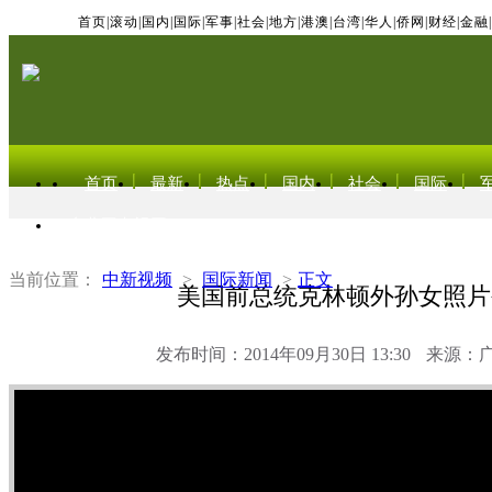
首页
|
滚动
|
国内
|
国际
|
军事
|
社会
|
地方
|
港澳
|
台湾
|
华人
|
侨网
|
财经
|
金融
|
首页
最新
热点
国内
社会
国际
东北亚电视网
当前位置：
中新视频
>
国际新闻
>
正文
美国前总统克林顿外孙女照片
发布时间：2014年09月30日 13:30
来源：