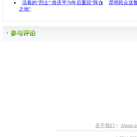
活着的"烈士":曾庆平70年后重回"阵亡
昆明民众送
之地"
关于我们
|
About u