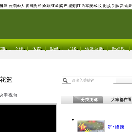
港澳
|
台湾
|
华人
|
侨网
|
财经
|
金融
|
证券
|
房产
|
能源
|
IT
|
汽车
|
游戏
|
文化
|
娱乐
|
体育
|
健康
军事
文娱
体育
财经
访谈
港澳台侨
微视界
花篮
央电视台
分类浏览
大家都在看
淇÷峰康