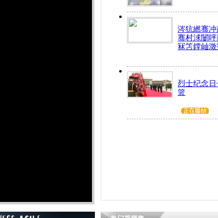
涔犺繎骞冲嚭
骞村浗闄呯
冧笘鐣屾澂
烈士纪念日
篮