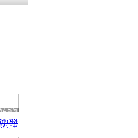
热点新闻
醉倒!国外
被配上中
国民乐