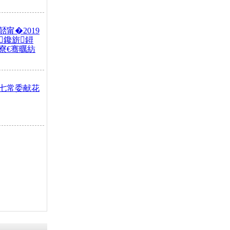
甯�2019
鑱旂鐞
寮€骞曞紡
七常委献花