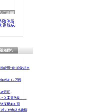
热点新闻
练陪伴最
咪 训练成
功瘦身
视频排行
物皆可“盘”独觉相声
年种树1.7万棵
记者提问
码？答案竟然是……
头渚夜樱美如画
 精力付出堪比建楼