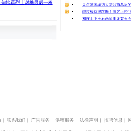
鲁甸地震烈士谢樵最后一程
盘点韩国瑜访大陆台前幕后的
想过桥就得跳舞！游客上桥“
祁连山下玉石画师用废弃玉
s
|
联系我们
|
广告服务
|
供稿服务
|
法律声明
|
招聘信息
|