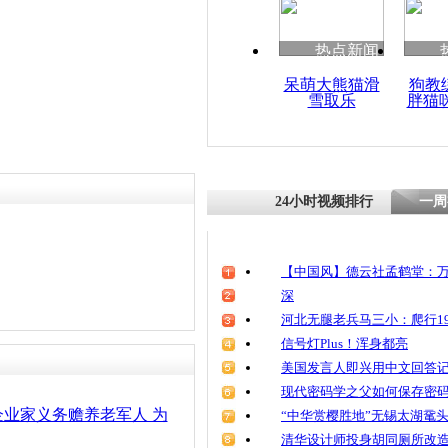
热点新闻
呆萌大熊猫滑
狗教
雪取乐
胖猫
24小时视频排行
一周
【中国风】德云社孟鹤堂：万
深
河北无腿老兵马三小：爬行19
信号灯Plus！浑身都亮
美国发言人即兴用中文回答
现代密码学之父如何保存密
业家义务赡养老军人 为
“中华赏樱胜地”无锡太湖鼋
清华设计师投身胡同厕所改造