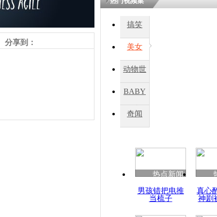
热门视频集
搞笑
分享到：
美女
动物世
界
BABY
秀
奇闻
责任编辑：【
王胤
】
热点新闻
男孩错把电推
真心
当梳子
神剧