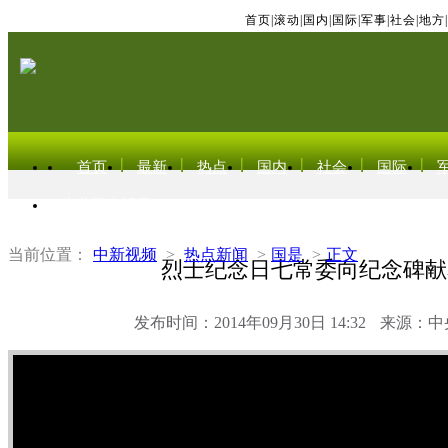
首页
|
滚动
|
国内
|
国际
|
军事
|
社会
|
地方
|
首页
最新
热点
国内
社会
国际
东北亚电视网
当前位置：
中新视频
>
热点新闻
>
国是
>
正文
烈士纪念日七常委向纪念碑献
发布时间：2014年09月30日 14:32
来源：中