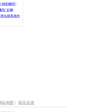
“精彩瞬间”
魔性”起舞
石拼出精美画作
网站地图
|
留言反馈