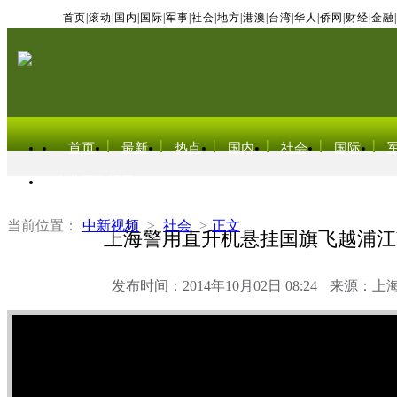
首页
|
滚动
|
国内
|
国际
|
军事
|
社会
|
地方
|
港澳
|
台湾
|
华人
|
侨网
|
财经
|
金融
|
首页
最新
热点
国内
社会
国际
东北亚电视网
当前位置：
中新视频
>
社会
>
正文
上海警用直升机悬挂国旗飞越浦江
发布时间：2014年10月02日 08:24
来源：上