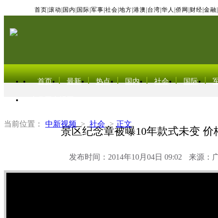
首页
|
滚动
|
国内
|
国际
|
军事
|
社会
|
地方
|
港澳
|
台湾
|
华人
|
侨网
|
财经
|
金融
|
首页
最新
热点
国内
社会
国际
东北亚电视网
当前位置：
中新视频
>
社会
>
正文
景区纪念章被曝10年款式未变 价
发布时间：2014年10月04日 09:02
来源：