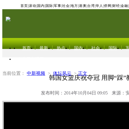
首页
|
滚动
|
国内
|
国际
|
军事
|
社会
|
地方
|
港澳
|
台湾
|
华人
|
侨网
|
财经
|
金融
|
首页
最新
热点
国内
社会
国际
东北亚电视网
当前位置：
中新视频
>
体坛风云
>
正文
韩国女篮庆祝夺冠 用脚“踩”
发布时间：2014年10月04日 09:05
来源：