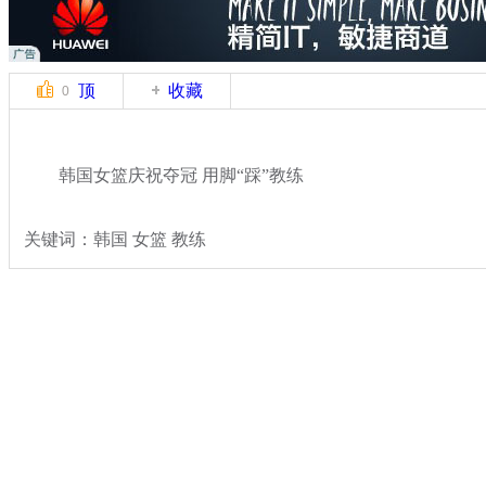
顶
收藏
0
韩国女篮庆祝夺冠 用脚“踩”教练
关键词：韩国 女篮 教练
分类名称：
体坛风云