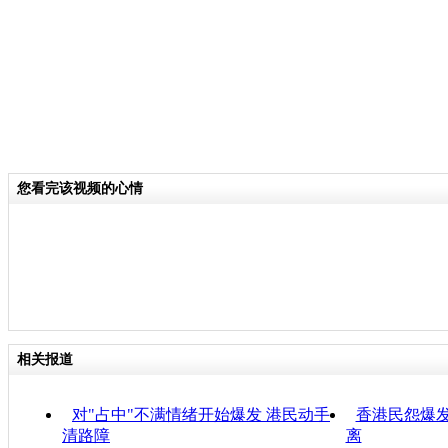
您看完该视频的心情
相关报道
对"占中"不满情绪开始爆发 港民动手
香港民怨爆发
清路障
离