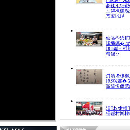
唬琛ㄥ洟
惎鍒氾細鍐
ㄥ姩棣欐腐
笟鍙戝睍
鈥滃彴浜屼
嗘墦鎷�20
熻钀ュ晢
瓒婂ソ
淇濆埄棣欐腐
媿寮€骞�
泦绮惧僵绾
涓柊绀捐
綅鐩村嚮棣
搴�24灏忔