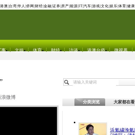
港澳
|
台湾
|
华人
|
侨网
|
财经
|
金融
|
证券
|
房产
|
能源
|
IT
|
汽车
|
游戏
|
文化
|
娱乐
|
体育
|
健康
军事
文娱
体育
财经
访谈
港澳台侨
微视界
”
新浪微博
分类浏览
大家都在看
浜氳繍浼氫