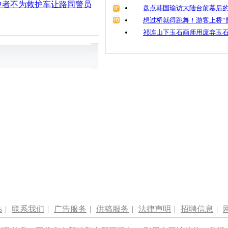
中者不为救护车让路同警员
盘点韩国瑜访大陆台前幕后的
想过桥就得跳舞！游客上桥“
祁连山下玉石画师用废弃玉
s
|
联系我们
|
广告服务
|
供稿服务
|
法律声明
|
招聘信息
|