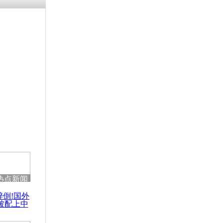
浗搴嗛厭浼
鍥藉鍙戝
甫鏉ユ満
灉
叔怒斥“占
热点新闻
醉倒!国外
被配上中
国民乐