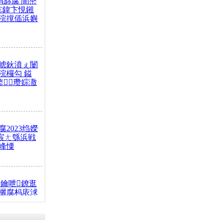
杩旀腐 闇嶅
€鍏卞悓鎺
浣撹偛浜嬩
唬鈥濆ぇ闄
浣欏勾 鎰
鐜瓒婃潵
2023绉嬫
 宸ㄤ綔浜戦
峰憟
鑰呭鐐逛
欐腐杩庡浗
椂