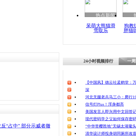
热点新闻
呆萌大熊猫滑
狗教
雪取乐
胖猫
24小时视频排行
一周
【中国风】德云社孟鹤堂：万
深
河北无腿老兵马三小：爬行19
信号灯Plus！浑身都亮
美国发言人即兴用中文回答
现代密码学之父如何保存密
反“占中” 部分示威者撤
“中华赏樱胜地”无锡太湖鼋
清华设计师投身胡同厕所改造