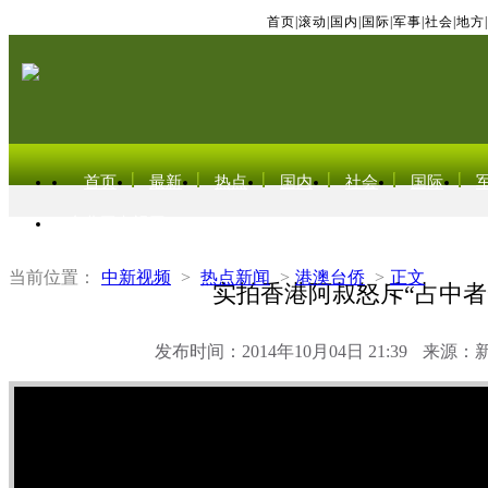
首页
|
滚动
|
国内
|
国际
|
军事
|
社会
|
地方
|
首页
最新
热点
国内
社会
国际
东北亚电视网
当前位置：
中新视频
>
热点新闻
>
港澳台侨
>
正文
实拍香港阿叔怒斥“占中者
发布时间：2014年10月04日 21:39
来源：