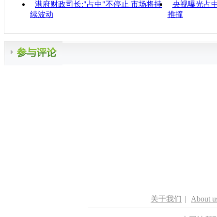
港府财政司长:"占中"不停止 市场将持
央视曝光占
续波动
推撞
关于我们
|
About u