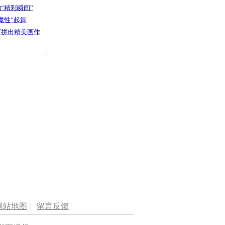
“精彩瞬间”
魔性”起舞
石拼出精美画作
网站地图
|
留言反馈