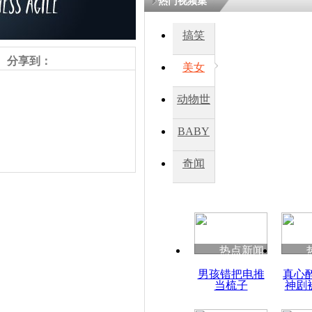
热门视频集
鏉庡瓒呭
搞笑
氳嚧杈烇細
睍涓洪娓
分享到：
閬囧拰鎴愭
美女
动物世
实拍香港阿
界
中者”
BABY
秀
奇闻
责任编辑：【
杜海涛
】
热点新闻
男孩错把电推
真心
当梳子
神剧