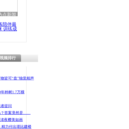
热点新闻
练陪伴最
咪 训练成
功瘦身
视频排行
物皆可“盘”独觉相声
年种树1.7万棵
记者提问
码？答案竟然是……
头渚夜樱美如画
 精力付出堪比建楼