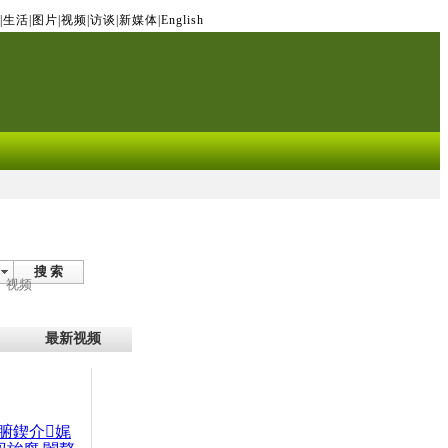
|
生活
|
图片
|
视频
|
访谈
|
新媒体
|
English
搜 索
视频
最新视频
腑鍥介娓