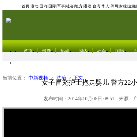
首页
|
滚动
|
国内
|
国际
|
军事
|
社会
|
地方
|
港澳
|
台湾
|
华人
|
侨网
|
财经
|
金融
|
首页
最新
热点
国内
社会
国际
东北亚电视网
当前位置：
中新视频
>
法治
>
正文
女子冒充护士抱走婴儿 警方22
发布时间：2014年10月06日 08:51
来源：