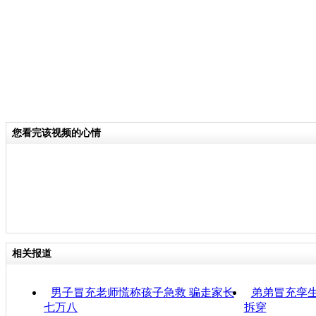
您看完该视频的心情
相关报道
男子冒充老师慌称孩子急救 骗走家长
弟弟冒充孪生
七万八
拆穿