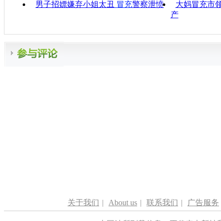
男子招嫖嫌弃小姐太丑
冒充
警察泄愤
大妈冒充市领
产
关于我们
|
About us
|
联系我们
|
广告服务