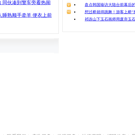
 同伙凑到警车旁看热闹
盘点韩国瑜访大陆台前幕后的
想过桥就得跳舞！游客上桥“
人睡熟顺手牵羊 便衣上前
祁连山下玉石画师用废弃玉