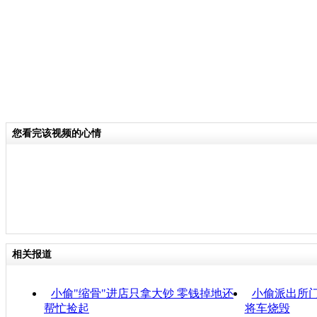
您看完该视频的心情
相关报道
小偷"缩骨"进店只拿大钞 零钱掉地还
小偷派出所门
帮忙捡起
将车烧毁