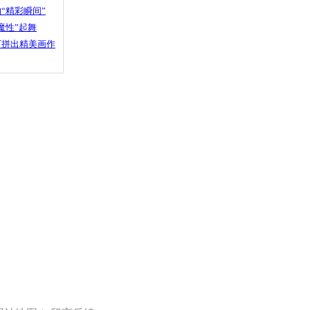
“精彩瞬间”
魔性”起舞
石拼出精美画作