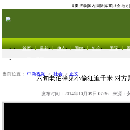
首页
|
滚动
|
国内
|
国际
|
军事
|
社会
|
地方
|
首页
最新
热点
国内
社会
国际
东北亚电视网
当前位置：
中新视频
>
社会
>
正文
六旬老伯撞见小偷狂追千米 对方
发布时间：2014年10月09日 07:36
来源：