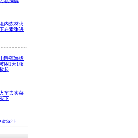
力就摘牌
境内森林火
正在紧张进
山跌落海拔
崖被困1天1夜
救起
火车去卖菜
买下
把道路让
突发疾病交