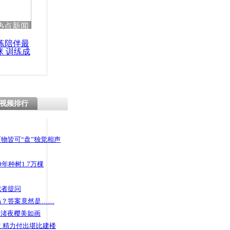
 哀思悼忠
热点新闻
练陪伴最
咪 训练成
功瘦身
见小偷狂追
累瘫倒地
视频排行
物皆可“盘”独觉相声
年种树1.7万棵
记者提问
码？答案竟然是……
头渚夜樱美如画
 精力付出堪比建楼