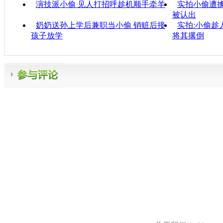
演技派小偷 见人打招呼趁机顺手牵羊
实拍小偷遭擒
被认出
奶奶送孙上学后兼职当小偷 销赃后接
实拍:小偷趁
孩子放学
将其撂倒