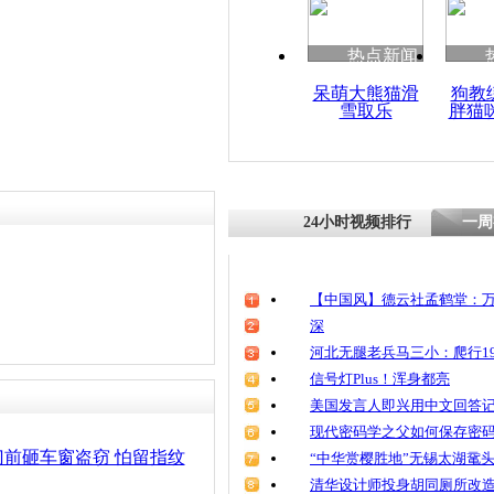
清明祭英烈
魂
热点新闻
呆萌大熊猫滑
狗教
雪取乐
胖猫
六旬老伯撞
千米 对方
24小时视频排行
一周
【中国风】德云社孟鹤堂：万
深
河北无腿老兵马三小：爬行19
信号灯Plus！浑身都亮
美国发言人即兴用中文回答
现代密码学之父如何保存密
前砸车窗盗窃 怕留指纹
“中华赏樱胜地”无锡太湖鼋
清华设计师投身胡同厕所改造