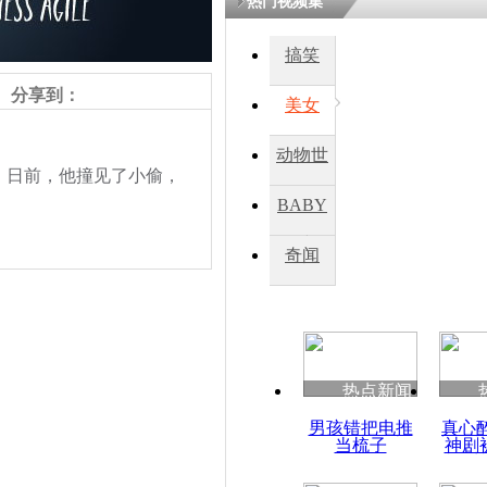
热门视频集
搞笑
四川一精神
病发持大锤
分享到：
美女
动物世
探访传承四
日前，他撞见了小偷，
俗：近万民
界
BABY
英省亲送行
秀
奇闻
小伙骑车逆
崩溃 网上
因
责任编辑：【
钟元霞
】
热点新闻
四川兴文苗
男孩错把电推
真心
度苗族花山
当梳子
神剧