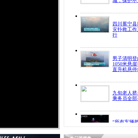
城，保护不
四川冕宁县
灾扑救工作
行
男子清明登
1050米悬
直升机悬停
九旬老人挤
乘务员全部
“所有车辆
开！”儿童
警急速救助