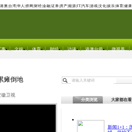
港澳
|
台湾
|
华人
|
侨网
|
财经
|
金融
|
证券
|
房产
|
能源
|
IT
|
汽车
|
游戏
|
文化
|
娱乐
|
体育
|
健康
军事
文娱
体育
财经
访谈
港澳台侨
微视界
累瘫倒地
安徽卫视
分类浏览
大家都在看
新闻1+1