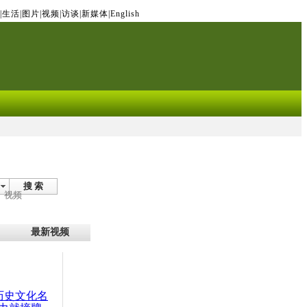
|
生活
|
图片
|
视频
|
访谈
|
新媒体
|
English
搜 索
视频
最新视频
：历史文化名