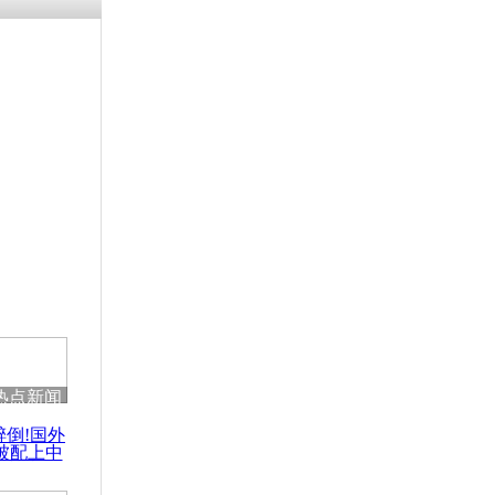
残疾男子因
砸银行
千年传统习
众为娥皇女
行被查情绪
回答崩溃原
热点新闻
乡上万人欢
醉倒!国外
节
被配上中
国民乐