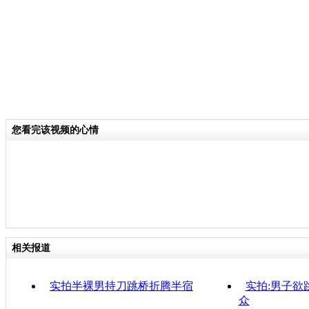
您看完该视频的心情
相关报道
实拍半裸男持刀跳桥折腾半宿
实拍:男子欲
众