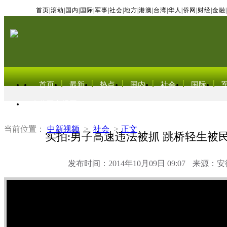
首页
|
滚动
|
国内
|
国际
|
军事
|
社会
|
地方
|
港澳
|
台湾
|
华人
|
侨网
|
财经
|
金融
|
首页
最新
热点
国内
社会
国际
东北亚电视网
当前位置：
中新视频
>
社会
>
正文
实拍:男子高速违法被抓 跳桥轻生被
发布时间：2014年10月09日 09:07
来源：安