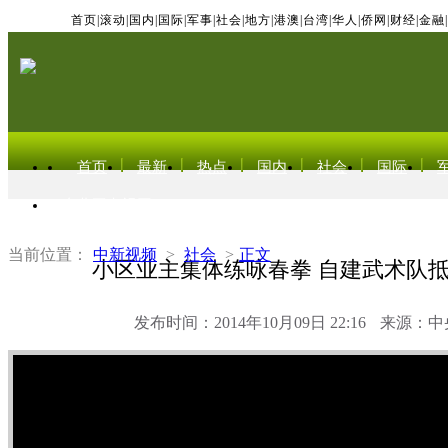
首页
|
滚动
|
国内
|
国际
|
军事
|
社会
|
地方
|
港澳
|
台湾
|
华人
|
侨网
|
财经
|
金融
|
首页
最新
热点
国内
社会
国际
东北亚电视网
当前位置：
中新视频
>
社会
>
正文
小区业主集体练咏春拳 自建武术队
发布时间：2014年10月09日 22:16
来源：中