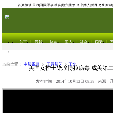
首页
|
滚动
|
国内
|
国际
|
军事
|
社会
|
地方
|
港澳
|
台湾
|
华人
|
侨网
|
财经
|
金融
|
首页
最新
热点
国内
社会
国际
东北亚电视网
当前位置：
中新视频
>
国际新闻
>
正文
美国女护士染埃博拉病毒 成美第
发布时间：2014年10月13日 08:38
来源：