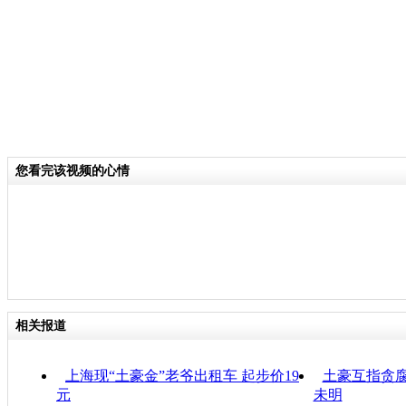
您看完该视频的心情
相关报道
上海现“土豪金”老爷出租车 起步价19
土豪互指贪腐
元
未明