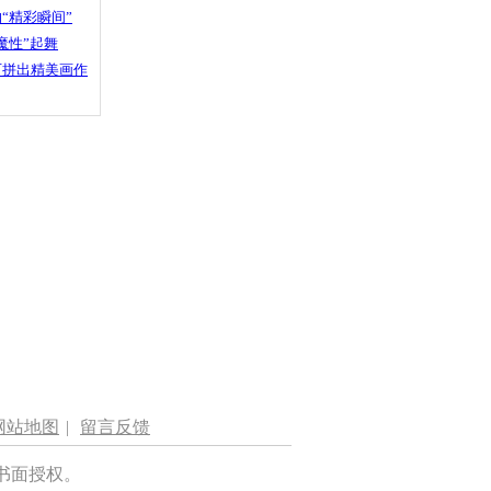
“精彩瞬间”
魔性”起舞
石拼出精美画作
网站地图
|
留言反馈
书面授权。