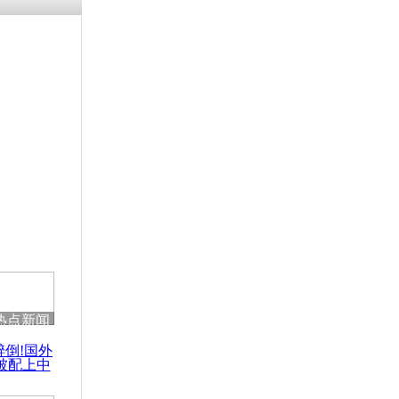
残疾男子因
砸银行
千年传统习
众为娥皇女
行被查情绪
回答崩溃原
热点新闻
乡上万人欢
醉倒!国外
节
被配上中
国民乐