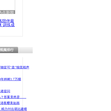
 哀思悼忠
热点新闻
练陪伴最
咪 训练成
功瘦身
富翁” 开着
视频排行
物皆可“盘”独觉相声
年种树1.7万棵
记者提问
码？答案竟然是……
头渚夜樱美如画
 精力付出堪比建楼