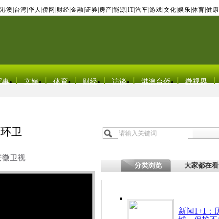
港澳
|
台湾
|
华人
|
侨网
|
财经
|
金融
|
证券
|
房产
|
能源
|
IT
|
汽车
|
游戏
|
文化
|
娱乐
|
体育
|
健康
军事
文娱
体育
财经
访谈
港澳台侨
微视界
做环卫
安徽卫视
分类浏览
大家都在看
新闻1+1