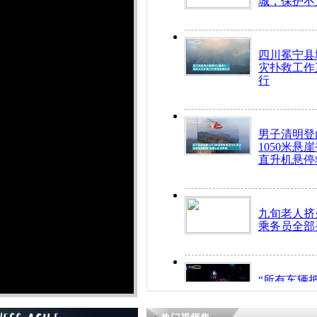
城，保护不
四川冕宁县
灾扑救工作
行
男子清明登
1050米悬
直升机悬停
九旬老人挤
乘务员全部
“所有车辆
开！”儿童
警急速救助