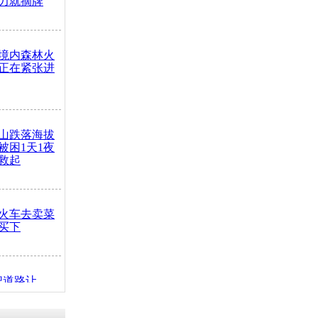
力就摘牌
境内森林火
正在紧张进
山跌落海拔
崖被困1天1夜
救起
火车去卖菜
买下
把道路让
突发疾病交