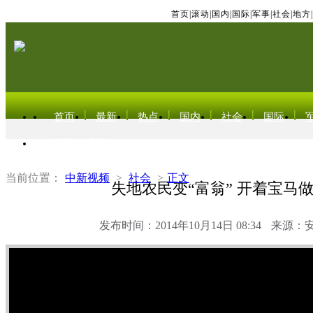
首页
|
滚动
|
国内
|
国际
|
军事
|
社会
|
地方
|
首页
最新
热点
国内
社会
国际
东北亚电视网
当前位置：
中新视频
>
社会
>
正文
失地农民变“富翁” 开着宝马
发布时间：2014年10月14日 08:34
来源：