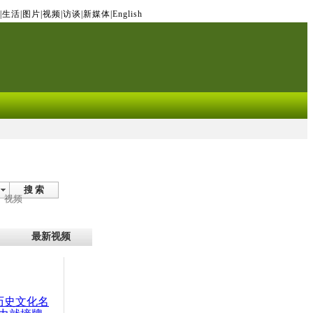
|
生活
|
图片
|
视频
|
访谈
|
新媒体
|
English
搜 索
视频
最新视频
：历史文化名