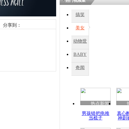
热门视频集
搞笑
四川一精神
病发持大锤
分享到：
美女
动物世
探访传承四
俗：近万民
界
BABY
英省亲送行
秀
奇闻
小伙骑车逆
崩溃 网上
因
责任编辑：【
杜海涛
】
热点新闻
四川兴文苗
男孩错把电推
真心
度苗族花山
当梳子
神剧