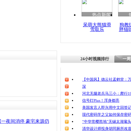
清明祭英烈
魂
热点新闻
呆萌大熊猫滑
狗教
雪取乐
胖猫
失地农民变“
宝马做环卫
24小时视频排行
一周
【中国风】德云社孟鹤堂：万
深
河北无腿老兵马三小：爬行19
信号灯Plus！浑身都亮
美国发言人即兴用中文回答
现代密码学之父如何保存密
一夜间消停 豪宅来源仍
“中华赏樱胜地”无锡太湖鼋
清华设计师投身胡同厕所改造