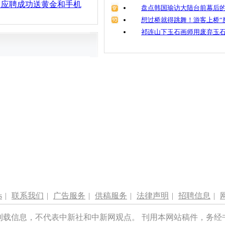
：应聘成功送黄金和手机
盘点韩国瑜访大陆台前幕后的
想过桥就得跳舞！游客上桥“
祁连山下玉石画师用废弃玉
s
|
联系我们
|
广告服务
|
供稿服务
|
法律声明
|
招聘信息
|
刊载信息，不代表中新社和中新网观点。 刊用本网站稿件，务经