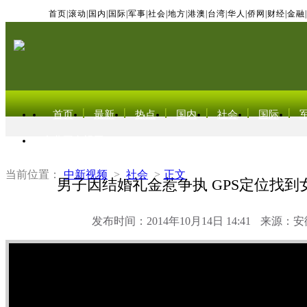
首页
|
滚动
|
国内
|
国际
|
军事
|
社会
|
地方
|
港澳
|
台湾
|
华人
|
侨网
|
财经
|
金融
|
首页
最新
热点
国内
社会
国际
东北亚电视网
当前位置：
中新视频
>
社会
>
正文
男子因结婚礼金惹争执 GPS定位找到
发布时间：2014年10月14日 14:41
来源：安