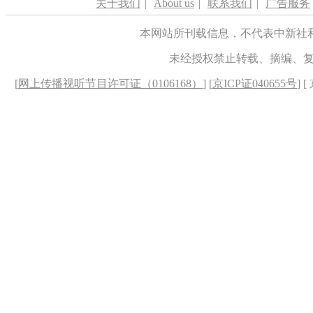
关于我们
|
About us
|
联系我们
|
广告服务
本网站所刊载信息，不代表中新社
未经授权禁止转载、摘编、
[
网上传播视听节目许可证（0106168）
] [
京ICP证040655号
] 