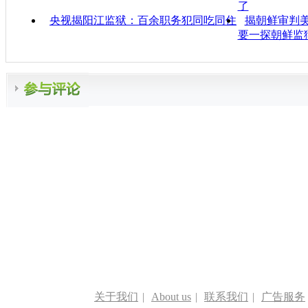
了
央视揭阳江监狱：百余职务犯同吃同住
揭朝鲜审判美
要一探朝鲜监
关于我们
|
About us
|
联系我们
|
广告服务