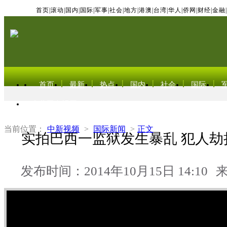
首页
|
滚动
|
国内
|
国际
|
军事
|
社会
|
地方
|
港澳
|
台湾
|
华人
|
侨网
|
财经
|
金融
|
首页
最新
热点
国内
社会
国际
东北亚电视网
当前位置：
中新视频
>
国际新闻
>
正文
实拍巴西一监狱发生暴乱 犯人劫
发布时间：2014年10月15日 14:10