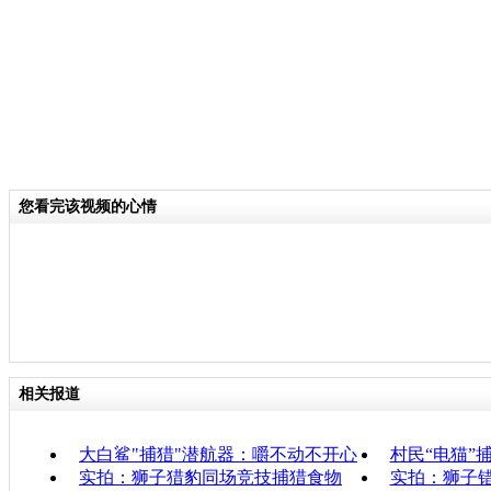
您看完该视频的心情
相关报道
大白鲨"捕猎"潜航器：嚼不动不开心
村民“电猫”
实拍：狮子猎豹同场竞技捕猎食物
实拍：狮子