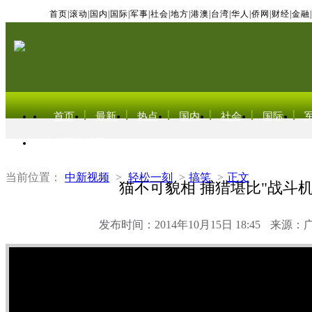
首页
|
滚动
|
国内
|
国际
|
军事
|
社会
|
地方
|
港澳
|
台湾
|
华人
|
侨网
|
财经
|
金融
|
首页
最新
热点
国内
社会
国际
东北亚电视网
当前位置：
中新视频
>
轻松一刻
>
搞笑
>
正文
猫不可貌相 捕猎堪比"战斗机
发布时间：2014年10月15日 18:45
来源：