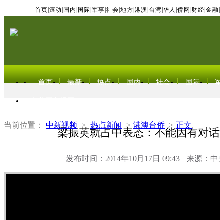
首页
|
滚动
|
国内
|
国际
|
军事
|
社会
|
地方
|
港澳
|
台湾
|
华人
|
侨网
|
财经
|
金融
|
首页
最新
热点
国内
社会
国际
东北亚电视网
当前位置：
中新视频
>
热点新闻
>
港澳台侨
>
正文
梁振英就占中表态：不能因有对话
发布时间：2014年10月17日 09:43
来源：中