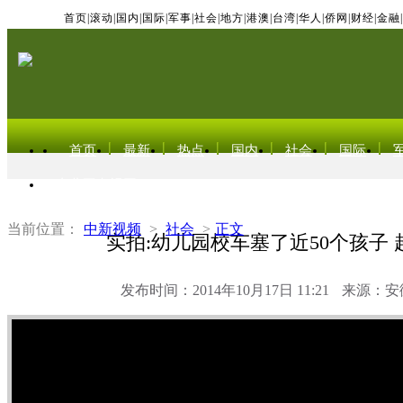
首页
|
滚动
|
国内
|
国际
|
军事
|
社会
|
地方
|
港澳
|
台湾
|
华人
|
侨网
|
财经
|
金融
|
首页
最新
热点
国内
社会
国际
东北亚电视网
当前位置：
中新视频
>
社会
>
正文
实拍:幼儿园校车塞了近50个孩子 超
发布时间：2014年10月17日 11:21
来源：安