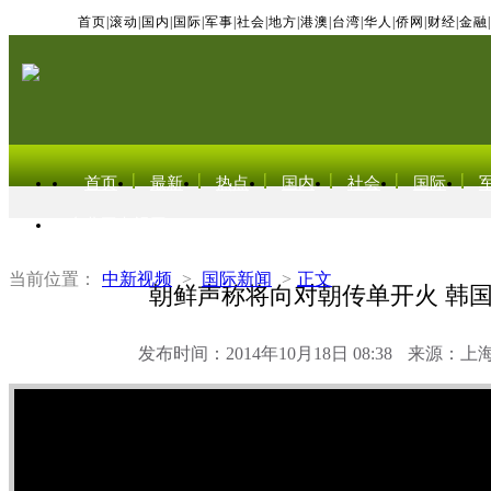
首页
|
滚动
|
国内
|
国际
|
军事
|
社会
|
地方
|
港澳
|
台湾
|
华人
|
侨网
|
财经
|
金融
|
首页
最新
热点
国内
社会
国际
东北亚电视网
当前位置：
中新视频
>
国际新闻
>
正文
朝鲜声称将向对朝传单开火 韩
发布时间：2014年10月18日 08:38
来源：上