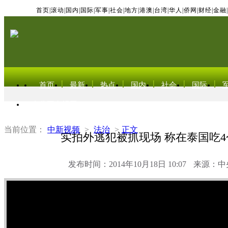
首页
|
滚动
|
国内
|
国际
|
军事
|
社会
|
地方
|
港澳
|
台湾
|
华人
|
侨网
|
财经
|
金融
|
首页
最新
热点
国内
社会
国际
东北亚电视网
当前位置：
中新视频
>
法治
>
正文
实拍外逃犯被抓现场 称在泰国吃
发布时间：2014年10月18日 10:07
来源：中