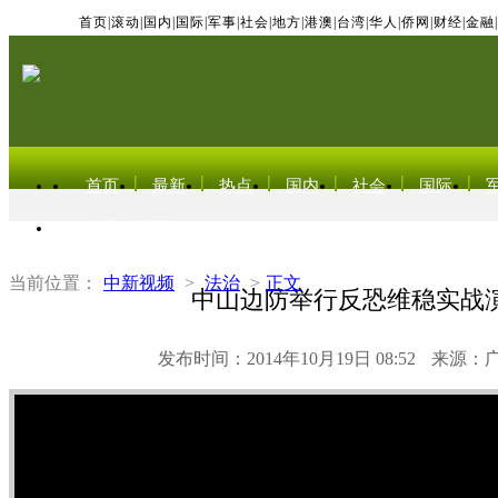
首页
|
滚动
|
国内
|
国际
|
军事
|
社会
|
地方
|
港澳
|
台湾
|
华人
|
侨网
|
财经
|
金融
|
首页
最新
热点
国内
社会
国际
东北亚电视网
当前位置：
中新视频
>
法治
>
正文
中山边防举行反恐维稳实战
发布时间：2014年10月19日 08:52
来源：