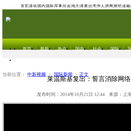
首页
|
滚动
|
国内
|
国际
|
军事
|
社会
|
地方
|
港澳
|
台湾
|
华人
|
侨网
|
财经
|
金融
|
首页
最新
热点
国内
社会
国际
东北亚电视网
当前位置：
中新视频
>
国际新闻
>
正文
莱温斯基复出：誓言消除网络
发布时间：2014年10月21日 12:44
来源：上