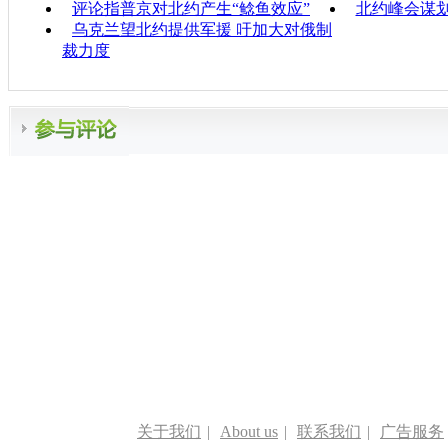
评论指普京对北约产生“鲶鱼效应”
北约峰会谋划
乌克兰望北约提供军援 吁加大对俄制
裁力度
关于我们
|
About us
|
联系我们
|
广告服务