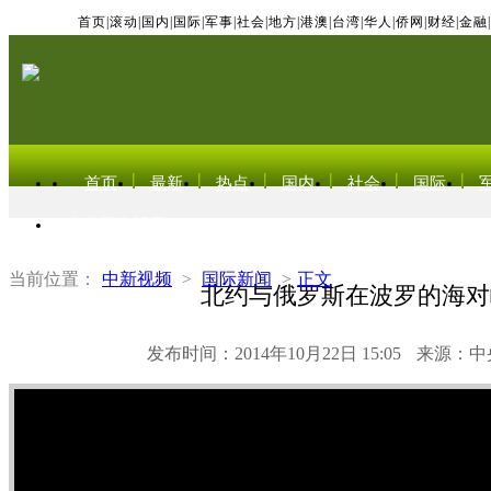
首页
|
滚动
|
国内
|
国际
|
军事
|
社会
|
地方
|
港澳
|
台湾
|
华人
|
侨网
|
财经
|
金融
|
首页
最新
热点
国内
社会
国际
东北亚电视网
当前位置：
中新视频
>
国际新闻
>
正文
北约与俄罗斯在波罗的海对
发布时间：2014年10月22日 15:05
来源：中