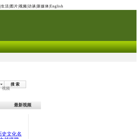
|
生活
|
图片
|
视频
|
访谈
|
新媒体
|
English
搜 索
视频
最新视频
：历史文化名