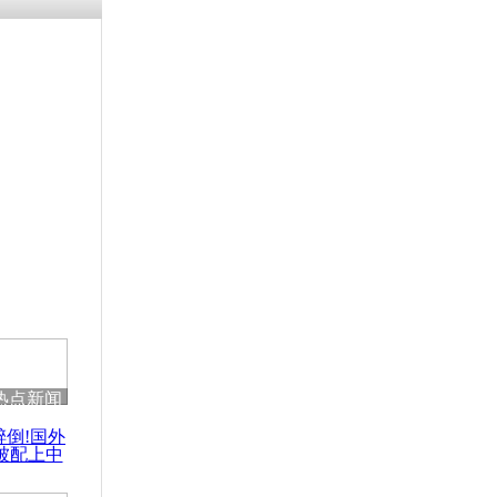
残疾男子因
砸银行
千年传统习
众为娥皇女
行被查情绪
回答崩溃原
热点新闻
乡上万人欢
醉倒!国外
节
被配上中
国民乐