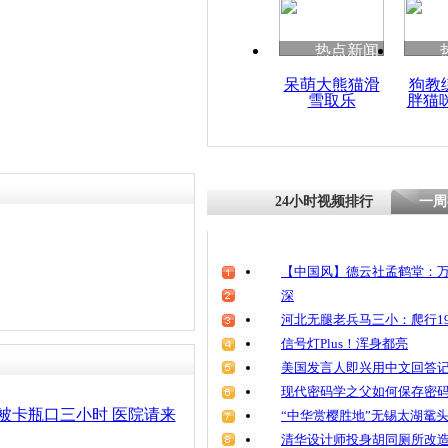
清明祭英烈
魂
热点新闻
呆萌大熊猫滑
狗教
雪取乐
胖猫
2岁幼童手
士1分钟解
24小时视频排行
一周
【中国风】德云社孟鹤堂：万
深
河北无腿老兵马三小：爬行19
信号灯Plus！浑身都亮
美国发言人即兴用中文回答
现代密码学之父如何保存密
被卡瓶口三小时 医院请来
“中华赏樱胜地”无锡太湖鼋
清华设计师投身胡同厕所改造