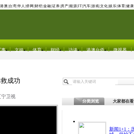
港澳
|
台湾
|
华人
|
侨网
|
财经
|
金融
|
证券
|
房产
|
能源
|
IT
|
汽车
|
游戏
|
文化
|
娱乐
|
体育
|
健康
军事
文娱
体育
财经
访谈
港澳台侨
微视界
解救成功
辽宁卫视
分类浏览
大家都在看
新闻1+1