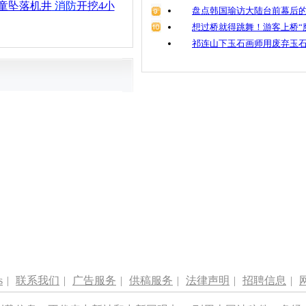
童坠落机井
消防
开挖4小
盘点韩国瑜访大陆台前幕后的
想过桥就得跳舞！游客上桥“
祁连山下玉石画师用废弃玉
s
|
联系我们
|
广告服务
|
供稿服务
|
法律声明
|
招聘信息
|