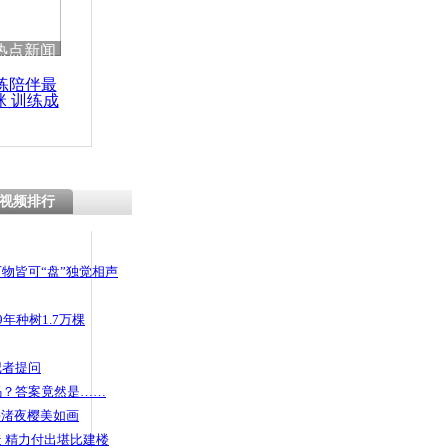
 哀思悼忠
热点新闻
练陪伴最
咪 训练成
功瘦身
被夹 消防战
救成功
视频排行
物皆可“盘”独觉相声
年种树1.7万棵
记者提问
码？答案竟然是……
头渚夜樱美如画
 精力付出堪比建楼