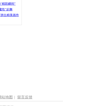
“精彩瞬间”
魔性”起舞
石拼出精美画作
网站地图
|
留言反馈