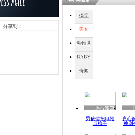
热门视频集
搞笑
四川一精神
病发持大锤
分享到：
美女
动物世
探访传承四
俗：近万民
界
BABY
英省亲送行
秀
奇闻
小伙骑车逆
崩溃 网上
因
责任编辑：【
王祎
】
热点新闻
四川兴文苗
男孩错把电推
真心
度苗族花山
当梳子
神剧