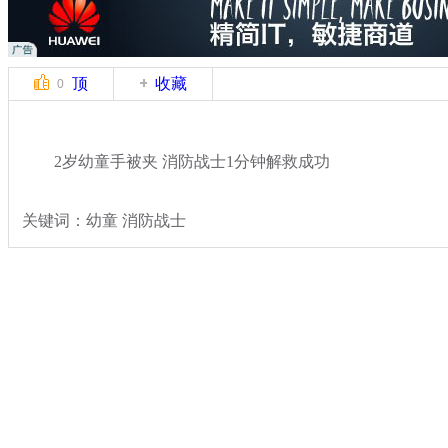
顶
收藏
0
2岁幼童手被夹 消防战士1分钟解救成功
关键词：幼童 消防战士
分类名称：
社会