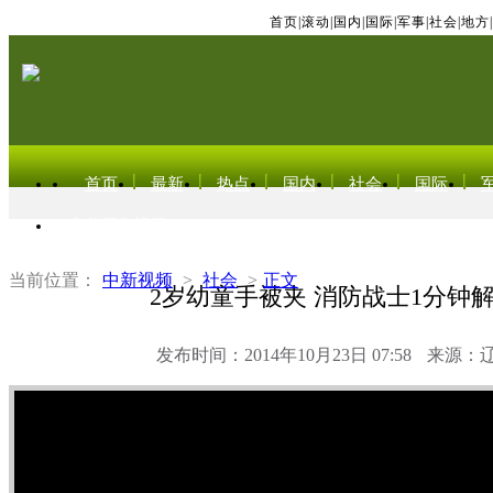
首页
|
滚动
|
国内
|
国际
|
军事
|
社会
|
地方
|
首页
最新
热点
国内
社会
国际
东北亚电视网
当前位置：
中新视频
>
社会
>
正文
2岁幼童手被夹 消防战士1分钟
发布时间：2014年10月23日 07:58
来源：