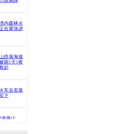
力就摘牌
境内森林火
正在紧张进
山跌落海拔
崖被困1天1夜
救起
火车去卖菜
买下
把道路让
突发疾病交