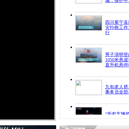
城，保护不
四川冕宁县
灾扑救工作
行
男子清明登
1050米悬
直升机悬停
九旬老人挤
乘务员全部
“所有车辆
开！”儿童
警急速救助