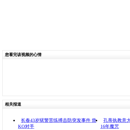
您看完该视频的心情
相关报道
长春43岁狱警苦练搏击防突发事件 曾
孔蒂执教意大
KO对手
16年魔咒