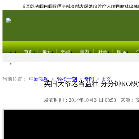
首页
|
滚动
|
国内
|
国际
|
军事
|
社会
|
地方
|
港澳
|
台湾
|
华人
|
侨网
|
财经
|
金融
|
首页
最新
热点
国内
社会
国际
东北亚电视网
当前位置：
中新视频
>
轻松一刻
>
奇闻
>
正文
英国大爷老当益壮 分分钟KO
发布时间：2014年10月24日 08:53
来源：