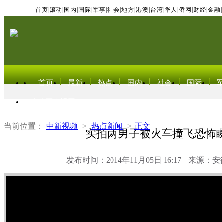
首页
|
滚动
|
国内
|
国际
|
军事
|
社会
|
地方
|
港澳
|
台湾
|
华人
|
侨网
|
财经
|
金融
|
首页
最新
热点
国内
社会
国际
东北亚电视网
当前位置：
中新视频
>
热点新闻
>
正文
实拍两男子被火车撞飞恐怖
发布时间：2014年11月05日 16:17
来源：安