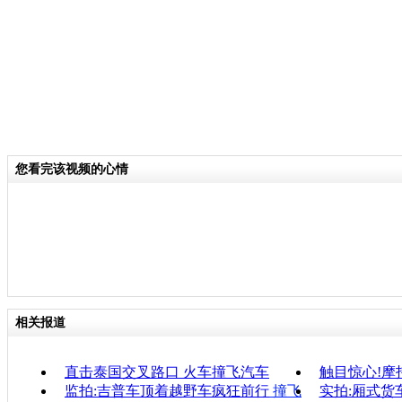
您看完该视频的心情
相关报道
直击泰国交叉路口 火车撞飞汽车
触目惊心!摩
监拍:吉普车顶着越野车疯狂前行
撞飞
实拍:厢式货