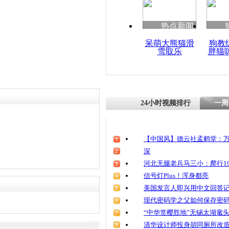
热点新闻
呆萌大熊猫滑
狗教
雪取乐
胖猫
24小时视频排行
一周
【中国风】德云社孟鹤堂：万
深
河北无腿老兵马三小：爬行19
信号灯Plus！浑身都亮
美国发言人即兴用中文回答
现代密码学之父如何保存密
“中华赏樱胜地”无锡太湖鼋
清华设计师投身胡同厕所改造