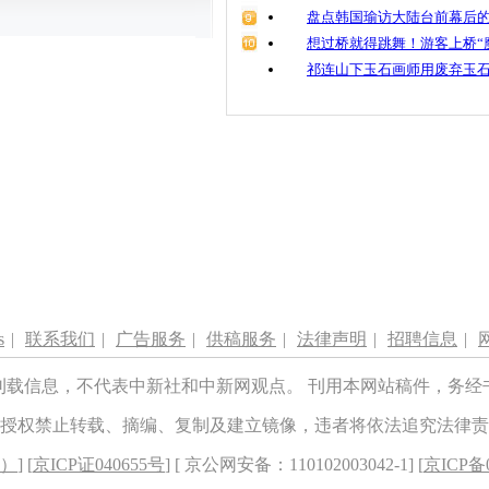
盘点韩国瑜访大陆台前幕后的
想过桥就得跳舞！游客上桥“
祁连山下玉石画师用废弃玉
s
|
联系我们
|
广告服务
|
供稿服务
|
法律声明
|
招聘信息
|
刊载信息，不代表中新社和中新网观点。 刊用本网站稿件，务经
授权禁止转载、摘编、复制及建立镜像，违者将依法追究法律责
8）
] [
京ICP证040655号
] [ 京公网安备：110102003042-1] [
京ICP备0