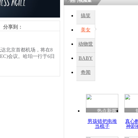
热门视频集
搞笑
分享到：
美女
动物世
达北京首都机场，将在8
界
EC)会议。哈珀一行于6日
BABY
秀
奇闻
热点新闻
男孩错把电推
真心
当梳子
神剧
责任编辑：【
罗攀
】