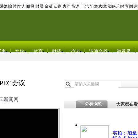
港澳
|
台湾
|
华人
|
侨网
|
财经
|
金融
|
证券
|
房产
|
能源
|
IT
|
汽车
|
游戏
|
文化
|
娱乐
|
体育
|
健康
军事
文娱
体育
财经
访谈
港澳台侨
微视界
EC会议
国新闻网
分类浏览
大家都在看
实拍：加拿