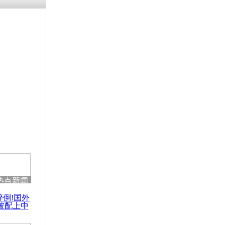
热点新闻
醉倒!国外
被配上中
国民乐