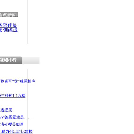
热点新闻
练陪伴最
咪 训练成
功瘦身
视频排行
物皆可“盘”独觉相声
年种树1.7万棵
记者提问
码？答案竟然是……
头渚夜樱美如画
 精力付出堪比建楼