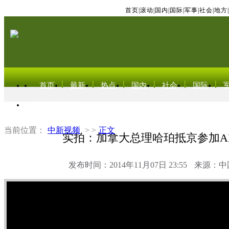
首页
|
滚动
|
国内
|
国际
|
军事
|
社会
|
地方
|
首页
最新
热点
国内
社会
国际
东北亚电视网
当前位置：
中新视频
> >
正文
实拍：加拿大总理哈珀抵京参加AP
发布时间：2014年11月07日 23:55
来源：中