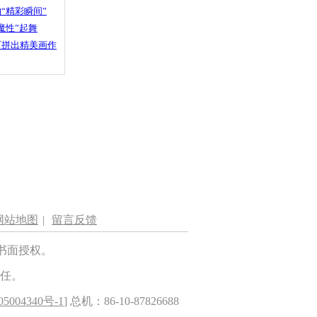
“精彩瞬间”
魔性”起舞
石拼出精美画作
网站地图
|
留言反馈
书面授权。
任。
5004340号-1
] 总机：86-10-87826688