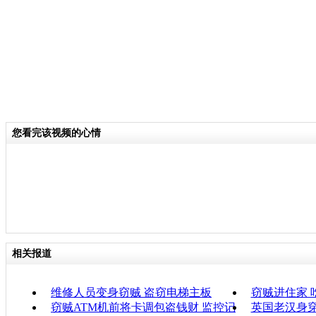
您看完该视频的心情
相关报道
维修人员变身窃贼 盗窃电梯主板
窃贼进住家 
窃贼ATM机前将卡调包盗钱财 监控记
英国老汉身