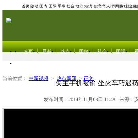
首页
|
滚动
|
国内
|
国际
|
军事
|
社会
|
地方
|
港澳
|
台湾
|
华人
|
侨网
|
财经
|
金融
|
首页
最新
热点
国内
社会
国际
东北亚电视网
当前位置：
中新视频
>
热点新闻
>
正文
失主手机被偷 坐火车巧遇
发布时间：2014年11月08日 11:48
来源：