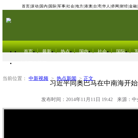
首页
|
滚动
|
国内
|
国际
|
军事
|
社会
|
地方
|
港澳
|
台湾
|
华人
|
侨网
|
财经
|
金融
|
首页
最新
热点
国内
社会
国际
东北亚电视网
当前位置：
中新视频
>
热点新闻
>
正文
习近平同奥巴马在中南海开始
发布时间：2014年11月11日 19:42
来源：中