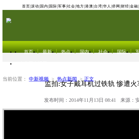
首页
|
滚动
|
国内
|
国际
|
军事
|
社会
|
地方
|
港澳
|
台湾
|
华人
|
侨网
|
财经
|
金融
|
首页
最新
热点
国内
社会
国际
东北亚电视网
当前位置：
中新视频
>
热点新闻
>
正文
监拍:女子戴耳机过铁轨 惨遭火
发布时间：2014年11月13日 08:41
来源：