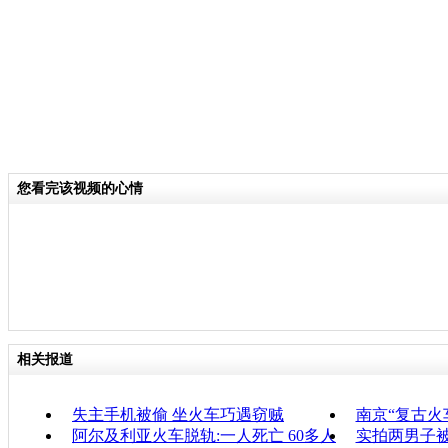
您看完该视频的心情
相关报道
失主手机被偷 坐火车巧遇窃贼
南京“复古火
阿尔及利亚火车脱轨:一人死亡 60多人
实拍两男子