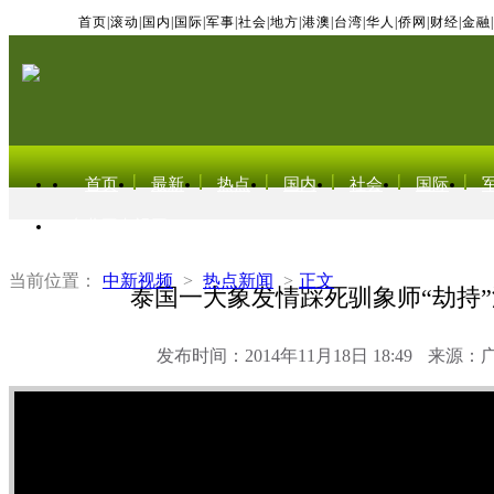
首页
|
滚动
|
国内
|
国际
|
军事
|
社会
|
地方
|
港澳
|
台湾
|
华人
|
侨网
|
财经
|
金融
|
首页
最新
热点
国内
社会
国际
东北亚电视网
当前位置：
中新视频
>
热点新闻
>
正文
泰国一大象发情踩死驯象师“劫持
发布时间：2014年11月18日 18:49
来源：