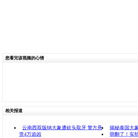
您看完该视频的心情
相关报道
云南西双版纳大象遭砍头取牙 警方悬
揭秘泰国大
赏4万追凶
萌翻了！实