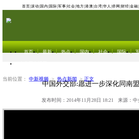
首页
|
滚动
|
国内
|
国际
|
军事
|
社会
|
地方
|
港澳
|
台湾
|
华人
|
侨网
|
财经
|
金融
|
首页
最新
热点
国内
社会
国际
东北亚电视网
当前位置：
中新视频
>
热点新闻
>
正文
中国外交部:愿进一步深化同南
发布时间：2014年11月28日 18:21
来源：中