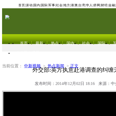
首页
|
滚动
|
国内
|
国际
|
军事
|
社会
|
地方
|
港澳
|
台湾
|
华人
|
侨网
|
财经
|
金融
|
首页
最新
热点
国内
社会
国际
东北亚电视网
当前位置：
中新视频
>
热点新闻
>
正文
外交部:英方执意赴港调查的纠缠
发布时间：2014年12月02日 18:16
来源：中