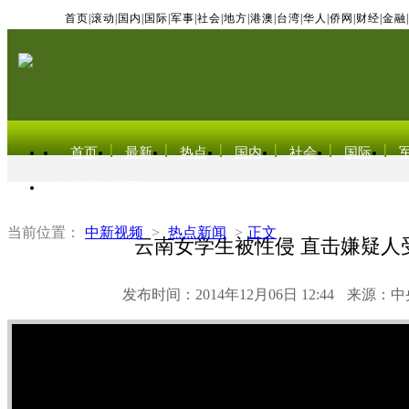
首页
|
滚动
|
国内
|
国际
|
军事
|
社会
|
地方
|
港澳
|
台湾
|
华人
|
侨网
|
财经
|
金融
|
首页
最新
热点
国内
社会
国际
东北亚电视网
当前位置：
中新视频
>
热点新闻
>
正文
云南女学生被性侵 直击嫌疑人
发布时间：2014年12月06日 12:44
来源：中