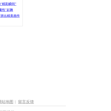
“精彩瞬间”
魔性”起舞
石拼出精美画作
网站地图
|
留言反馈