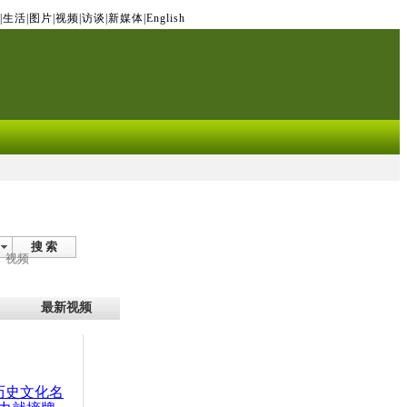
|
生活
|
图片
|
视频
|
访谈
|
新媒体
|
English
搜 索
视频
最新视频
：历史文化名