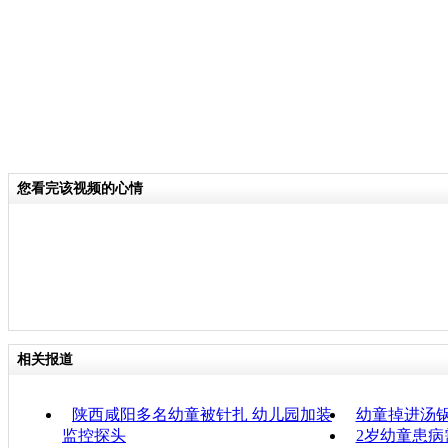
您看完该视频的心情
相关报道
陕西咸阳多名幼童被针扎 幼儿园加装
幼童掉进汤锅
监控探头
2岁幼童患病