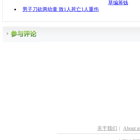
草编筹钱
男子刀砍两幼童 致1人死亡1人重伤
关于我们
|
About u