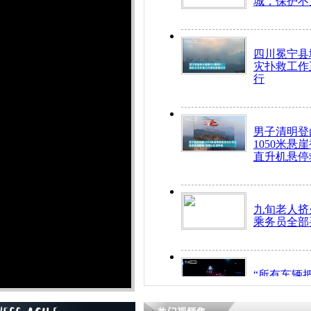
城，保护不
四川冕宁县
灾扑救工作
行
男子清明登
1050米悬
直升机悬停
九旬老人挤
乘务员全部
“所有车辆
开！”儿童
警急速救助