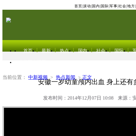
首页
|
滚动
|
国内
|
国际
|
军事
|
社会
|
地方
|
首页
最新
热点
国内
社会
国际
东北亚电视网
当前位置：
中新视频
>
热点新闻
>
正文
安徽一岁幼童颅内出血 身上还有
发布时间：2014年12月07日 10:08
来源：