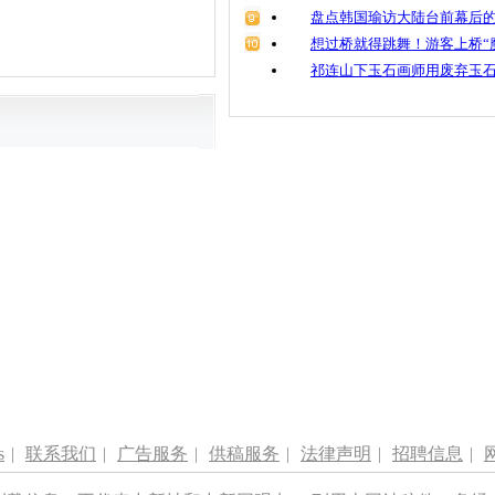
盘点韩国瑜访大陆台前幕后的
想过桥就得跳舞！游客上桥“
祁连山下玉石画师用废弃玉
s
|
联系我们
|
广告服务
|
供稿服务
|
法律声明
|
招聘信息
|