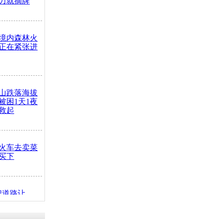
力就摘牌
境内森林火
正在紧张进
山跌落海拔
崖被困1天1夜
救起
火车去卖菜
买下
把道路让
突发疾病交