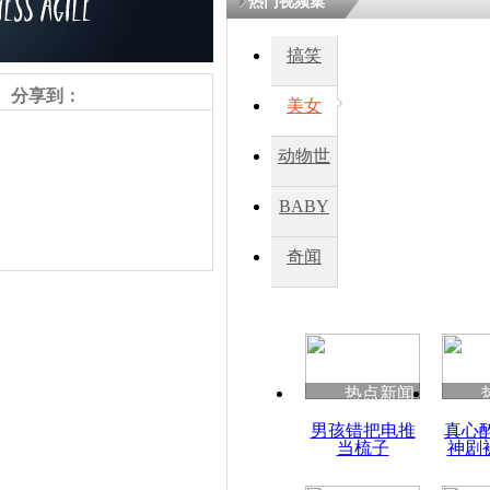
热门视频集
搞笑
四川一精神
病发持大锤
分享到：
美女
动物世
探访传承四
俗：近万民
界
BABY
英省亲送行
秀
奇闻
小伙骑车逆
崩溃 网上
因
责任编辑：【
王胤
】
热点新闻
四川兴文苗
男孩错把电推
真心
度苗族花山
当梳子
神剧