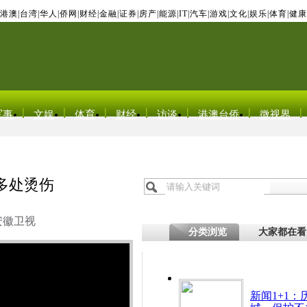
港澳
|
台湾
|
华人
|
侨网
|
财经
|
金融
|
证券
|
房产
|
能源
|
IT
|
汽车
|
游戏
|
文化
|
娱乐
|
体育
|
健康
军事
文娱
体育
财经
访谈
港澳台侨
微视界
多处烫伤
安徽卫视
分类浏览
大家都在看
新闻1+1