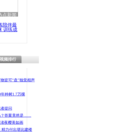
 哀思悼忠
热点新闻
练陪伴最
咪 训练成
功瘦身
童颅内出血
处烫伤
视频排行
物皆可“盘”独觉相声
年种树1.7万棵
记者提问
码？答案竟然是……
头渚夜樱美如画
 精力付出堪比建楼