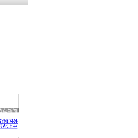
残疾男子因
砸银行
千年传统习
众为娥皇女
行被查情绪
回答崩溃原
热点新闻
乡上万人欢
醉倒!国外
节
被配上中
国民乐