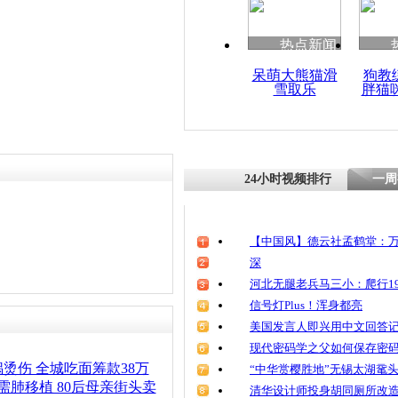
清明祭英烈
魂
热点新闻
呆萌大熊猫滑
狗教
雪取乐
胖猫
安徽一岁幼
身上还有多
24小时视频排行
一周
【中国风】德云社孟鹤堂：万
深
河北无腿老兵马三小：爬行19
信号灯Plus！浑身都亮
美国发言人即兴用中文回答
现代密码学之父如何保存密
烫伤 全城吃面筹款38万
“中华赏樱胜地”无锡太湖鼋
需肺移植 80后母亲街头卖
清华设计师投身胡同厕所改造