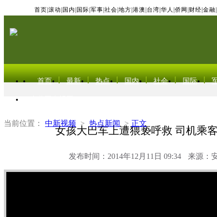
首页
|
滚动
|
国内
|
国际
|
军事
|
社会
|
地方
|
港澳
|
台湾
|
华人
|
侨网
|
财经
|
金融
|
首页
最新
热点
国内
社会
国际
东北亚电视网
当前位置：
中新视频
>
热点新闻
>
正文
女孩大巴车上遭猥亵呼救 司机乘
发布时间：2014年12月11日 09:34
来源：