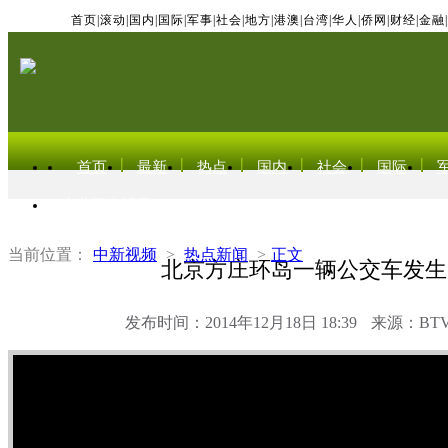
首页
|
滚动
|
国内
|
国际
|
军事
|
社会
|
地方
|
港澳
|
台湾
|
华人
|
侨网
|
财经
|
金融
|
首页
最新
热点
国内
社会
国际
东北亚电视网
当前位置：
中新视频
>
热点新闻
>
正文
北京方庄环岛一辆公交车发生
发布时间：2014年12月18日 18:39
来源：BT