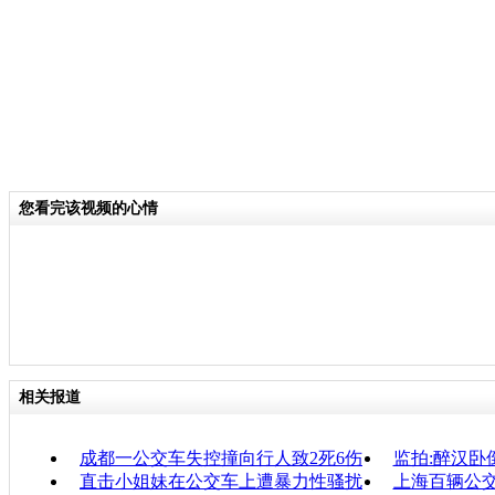
您看完该视频的心情
相关报道
成都一公交车失控撞向行人致2死6伤
监拍:醉汉卧
直击小姐妹在公交车上遭暴力性骚扰
上海百辆公交