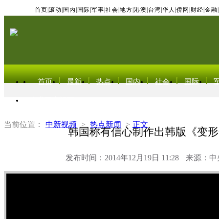
首页
|
滚动
|
国内
|
国际
|
军事
|
社会
|
地方
|
港澳
|
台湾
|
华人
|
侨网
|
财经
|
金融
|
首页
最新
热点
国内
社会
国际
东北亚电视网
当前位置：
中新视频
>
热点新闻
>
正文
韩国称有信心制作出韩版《变形
发布时间：2014年12月19日 11:28
来源：中