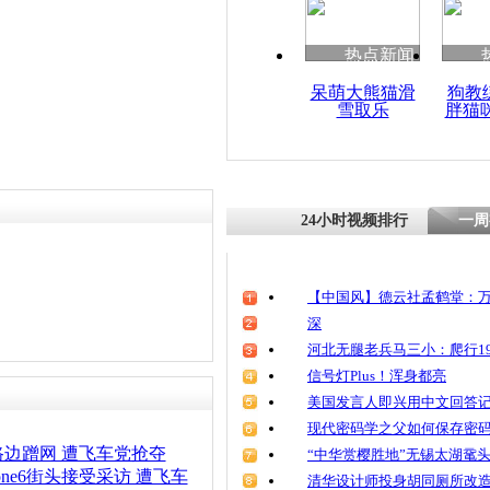
清明祭英烈
魂
热点新闻
呆萌大熊猫滑
狗教
雪取乐
胖猫
两男蹲守银
车抢夺取款
24小时视频排行
一周
【中国风】德云社孟鹤堂：万
深
河北无腿老兵马三小：爬行19
信号灯Plus！浑身都亮
美国发言人即兴用中文回答
现代密码学之父如何保存密
边蹭网 遭飞车党抢夺
“中华赏樱胜地”无锡太湖鼋
one6街头接受采访 遭飞车
清华设计师投身胡同厕所改造