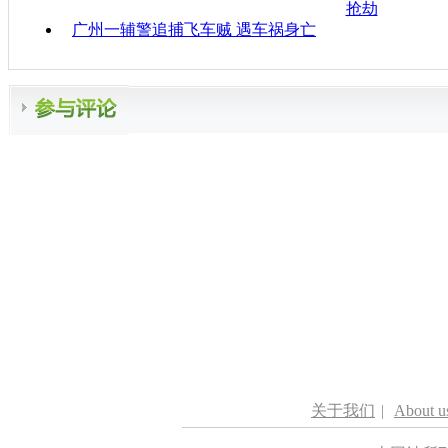
抢劫
广州一辅警追捕飞车贼 遇车祸身亡
关于我们
|
About u