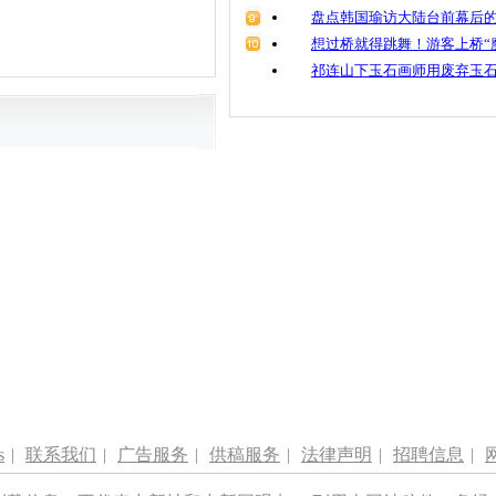
盘点韩国瑜访大陆台前幕后的
想过桥就得跳舞！游客上桥“
祁连山下玉石画师用废弃玉
s
|
联系我们
|
广告服务
|
供稿服务
|
法律声明
|
招聘信息
|