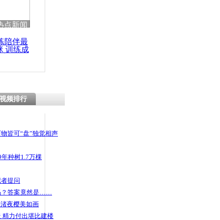
 哀思悼忠
热点新闻
练陪伴最
咪 训练成
功瘦身
行门口 飞
人现金
视频排行
物皆可“盘”独觉相声
年种树1.7万棵
记者提问
码？答案竟然是……
头渚夜樱美如画
 精力付出堪比建楼