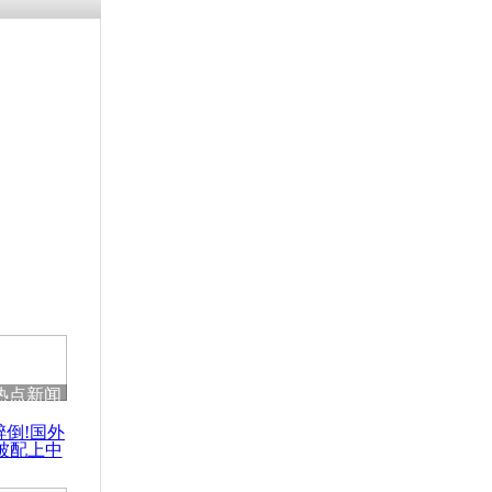
残疾男子因
砸银行
千年传统习
众为娥皇女
行被查情绪
回答崩溃原
热点新闻
乡上万人欢
醉倒!国外
节
被配上中
国民乐