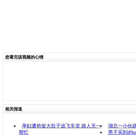
您看完该视频的心情
相关报道
孕妇遭抢挺大肚子追飞车党 路人无一
湖北一小伙路
帮忙
男子买到iPh