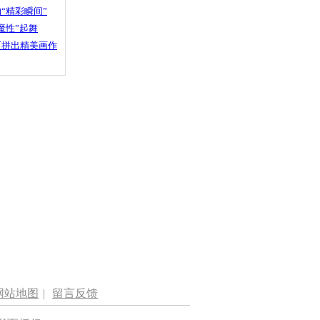
“精彩瞬间”
魔性”起舞
石拼出精美画作
网站地图
|
留言反馈