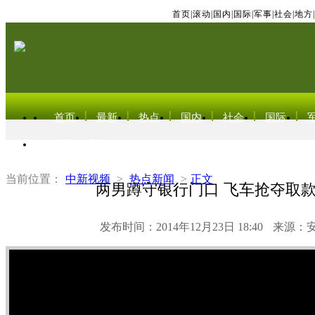
首页
|
滚动
|
国内
|
国际
|
军事
|
社会
|
地方
|
首页
最新
热点
国内
社会
国际
东北亚电视网
当前位置：
中新视频
>
热点新闻
>
正文
两男蹲守银行门口 飞车抢夺取
发布时间：2014年12月23日 18:40
来源：