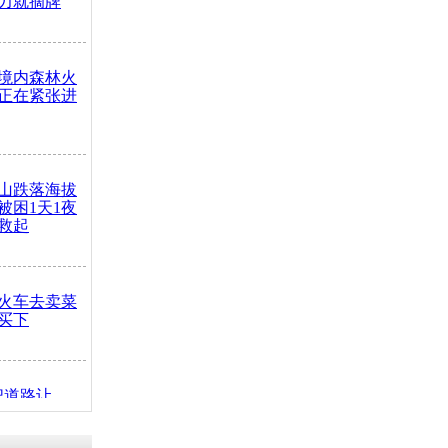
力就摘牌
境内森林火
正在紧张进
山跌落海拔
崖被困1天1夜
救起
火车去卖菜
买下
把道路让
突发疾病交