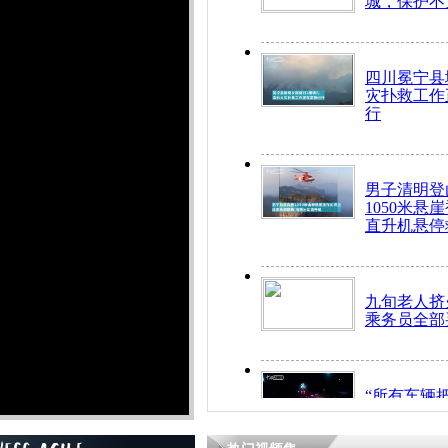
城，保护不
四川冕宁县
灾扑救工作
行
男子清明登
1050米悬
直升机悬停
九旬老人挤
乘务员全部
“所有车辆
开！”儿童
警急速救助