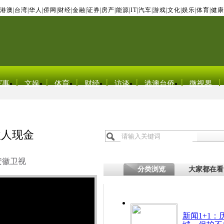
港澳
|
台湾
|
华人
|
侨网
|
财经
|
金融
|
证券
|
房产
|
能源
|
IT
|
汽车
|
游戏
|
文化
|
娱乐
|
体育
|
健康
军事
文娱
体育
财经
访谈
港澳台侨
微视界
款人现金
安徽卫视
分类浏览
大家都在看
新闻1+1