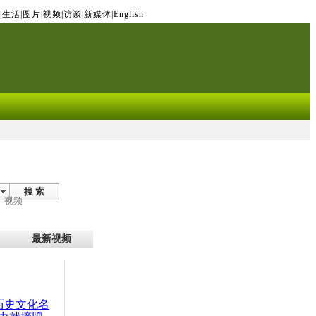
|
生活
|
图片
|
视频
|
访谈
|
新媒体
|
English
搜 索
视频
最新视频
：历史文化名