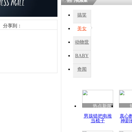
热门视频集
搞笑
四川一精神
病发持大锤
分享到：
美女
动物世
探访传承四
俗：近万民
界
BABY
英省亲送行
秀
奇闻
小伙骑车逆
崩溃 网上
因
责任编辑：【
王祎
】
热点新闻
四川兴文苗
男孩错把电推
真心
度苗族花山
当梳子
神剧