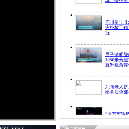
城，保护不
四川冕宁县
灾扑救工作
行
男子清明登
1050米悬
直升机悬停
九旬老人挤
乘务员全部
“所有车辆
开！”儿童
警急速救助