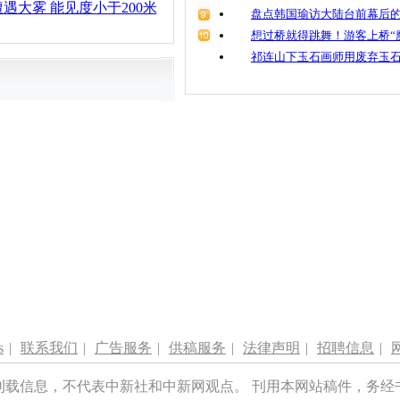
遇大雾 能见度小于200米
盘点韩国瑜访大陆台前幕后的
想过桥就得跳舞！游客上桥“
祁连山下玉石画师用废弃玉
s
|
联系我们
|
广告服务
|
供稿服务
|
法律声明
|
招聘信息
|
刊载信息，不代表中新社和中新网观点。 刊用本网站稿件，务经