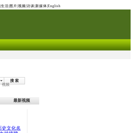
|
生活
|
图片
|
视频
|
访谈
|
新媒体
|
English
搜 索
视频
最新视频
：历史文化名