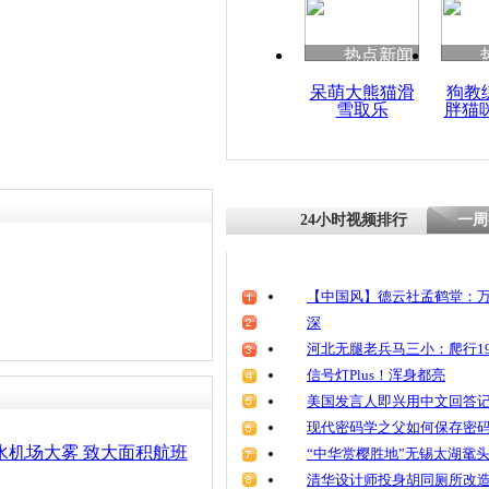
清明祭英烈
魂
热点新闻
呆萌大熊猫滑
狗教
雪取乐
胖猫
上海:大雾笼
过山车
24小时视频排行
一周
【中国风】德云社孟鹤堂：万
深
河北无腿老兵马三小：爬行19
信号灯Plus！浑身都亮
美国发言人即兴用中文回答
现代密码学之父如何保存密
水机场大雾 致大面积航班
“中华赏樱胜地”无锡太湖鼋
清华设计师投身胡同厕所改造