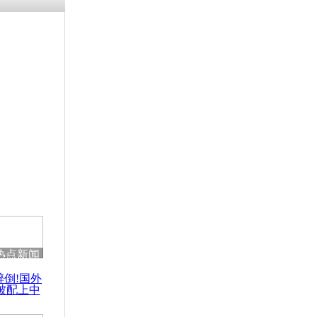
残疾男子因
砸银行
千年传统习
众为娥皇女
行被查情绪
回答崩溃原
热点新闻
乡上万人欢
醉倒!国外
节
被配上中
国民乐