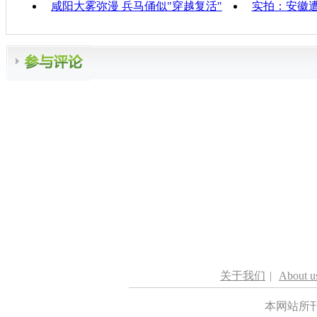
咸阳大雾弥漫 兵马俑似"穿越复活"
实拍：安徽遭
关于我们
|
About u
本网站所