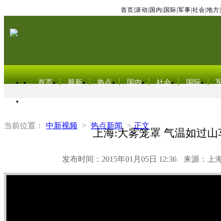
首页
|
滚动
|
国内
|
国际
|
军事
|
社会
|
地方
|
首页
最新
热点
国内
社会
国际
东北亚电视网
当前位置：
中新视频
>
热点新闻
>
正文
上海:大雾笼罩 气温如过山
发布时间：2015年01月05日 12:36
来源：上