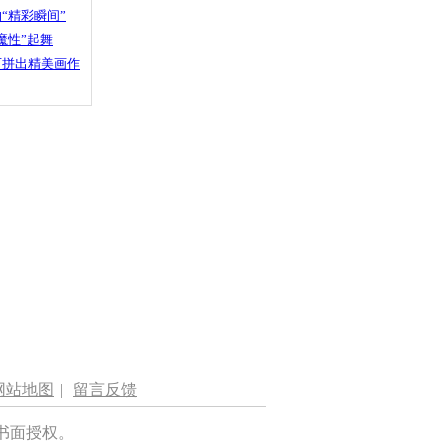
“精彩瞬间”
魔性”起舞
石拼出精美画作
网站地图
|
留言反馈
书面授权。