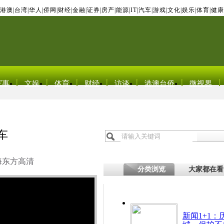
港澳
|
台湾
|
华人
|
侨网
|
财经
|
金融
|
证券
|
房产
|
能源
|
IT
|
汽车
|
游戏
|
文化
|
娱乐
|
体育
|
健康
军事
文娱
体育
财经
访谈
港澳台侨
微视界
车
海东方高清
分类浏览
大家都在看
新闻1+1