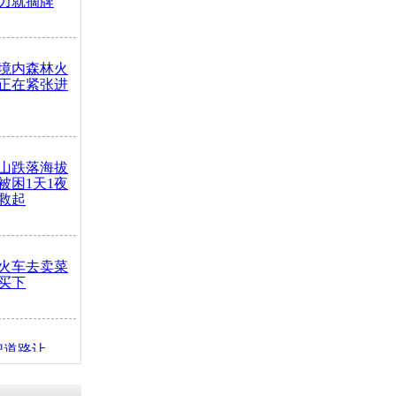
力就摘牌
境内森林火
正在紧张进
山跌落海拔
崖被困1天1夜
救起
火车去卖菜
买下
把道路让
突发疾病交