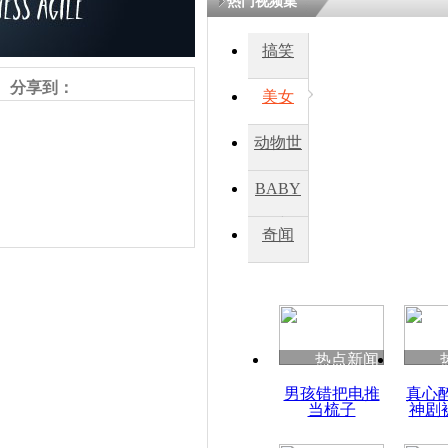
热门视频集
搞笑
四川一精神
病发持大锤
分享到：
美女
动物世
探访传承四
俗：近万民
界
BABY
英省亲送行
秀
奇闻
小伙骑车逆
崩溃 网上
因
责任编辑：【
王祎
】
热点新闻
四川兴文苗
男孩错把电推
真心
度苗族花山
当梳子
神剧