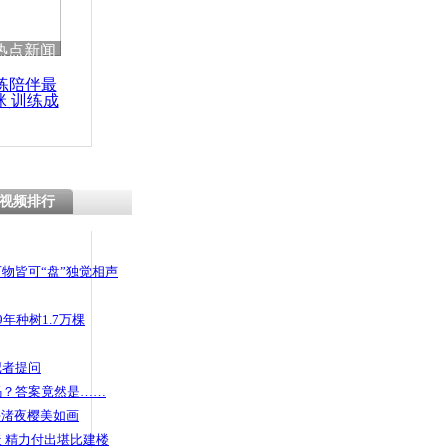
 哀思悼忠
热点新闻
练陪伴最
咪 训练成
功瘦身
罩 气温如
视频排行
物皆可“盘”独觉相声
年种树1.7万棵
记者提问
码？答案竟然是……
头渚夜樱美如画
 精力付出堪比建楼