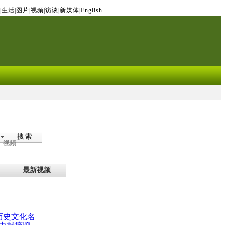
|
生活
|
图片
|
视频
|
访谈
|
新媒体
|
English
搜 索
视频
最新视频
：历史文化名