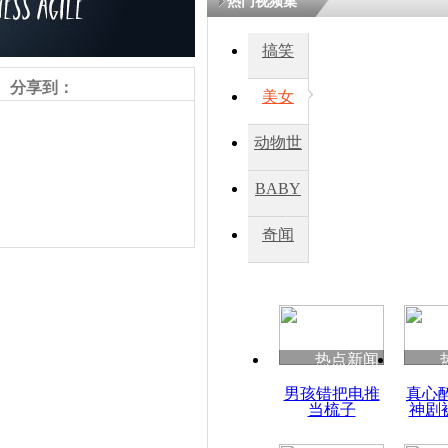
热门视频集
搞笑
四川一精神
病发持大锤
分享到：
美女
动物世
探访传承四
俗：近万民
界
BABY
英省亲送行
秀
奇闻
小伙骑车逆
崩溃 网上
因
责任编辑：【
王胤
】
热点新闻
四川兴文苗
男孩错把电推
真心
度苗族花山
当梳子
神剧