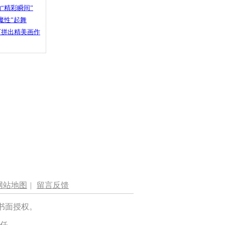
“精彩瞬间”
魔性”起舞
石拼出精美画作
网站地图
|
留言反馈
书面授权。
任。