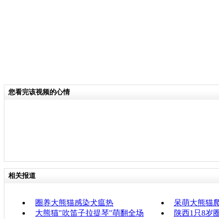
您看完该视频的心情
相关报道
圈养大熊猫感染犬瘟热
呆萌大熊猫爬
大熊猫"吹笛子拉提琴"萌翻全场
陕西1只8岁