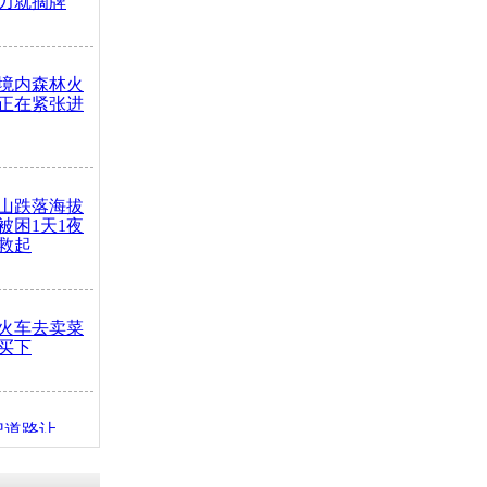
力就摘牌
境内森林火
正在紧张进
山跌落海拔
崖被困1天1夜
救起
火车去卖菜
买下
把道路让
突发疾病交