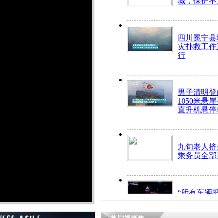
城，保护不
四川冕宁县
灾扑救工作
行
男子清明登
1050米悬
直升机悬停
九旬老人挤
乘务员全部
“所有车辆
开！”儿童
警急速救助