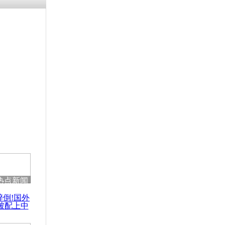
残疾男子因
砸银行
千年传统习
众为娥皇女
行被查情绪
回答崩溃原
热点新闻
乡上万人欢
醉倒!国外
节
被配上中
国民乐