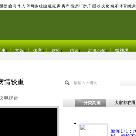
港澳
|
台湾
|
华人
|
侨网
|
财经
|
金融
|
证券
|
房产
|
能源
|
IT
|
汽车
|
游戏
|
文化
|
娱乐
|
体育
|
健康
军事
文娱
体育
财经
访谈
港澳台侨
微视界
病情较重
央电视台
分类浏览
大家都在看
新闻1+1