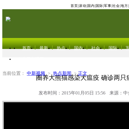
首页
|
滚动
|
国内
|
国际
|
军事
|
社会
|
地方
|
首页
最新
热点
国内
社会
国际
东北亚电视网
当前位置：
中新视频
>
热点新闻
>
正文
圈养大熊猫感染犬瘟疫 确诊两只
发布时间：2015年01月05日 15:56
来源：中