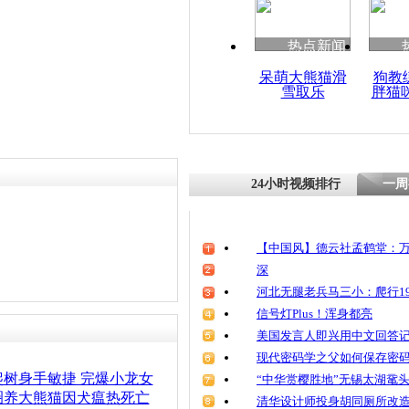
清明祭英烈
魂
热点新闻
呆萌大熊猫滑
狗教
雪取乐
胖猫
圈养大熊猫
24小时视频排行
一周
【中国风】德云社孟鹤堂：万
深
河北无腿老兵马三小：爬行19
信号灯Plus！浑身都亮
美国发言人即兴用中文回答
现代密码学之父如何保存密
树身手敏捷 完爆小龙女
“中华赏樱胜地”无锡太湖鼋
圈养大熊猫因犬瘟热死亡
清华设计师投身胡同厕所改造