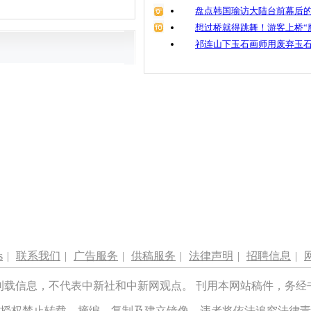
盘点韩国瑜访大陆台前幕后的
想过桥就得跳舞！游客上桥“
祁连山下玉石画师用废弃玉
s
|
联系我们
|
广告服务
|
供稿服务
|
法律声明
|
招聘信息
|
刊载信息，不代表中新社和中新网观点。 刊用本网站稿件，务经
授权禁止转载、摘编、复制及建立镜像，违者将依法追究法律责