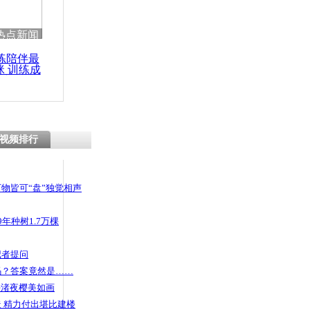
 哀思悼忠
热点新闻
练陪伴最
咪 训练成
功瘦身
感染犬瘟疫
视频排行
物皆可“盘”独觉相声
年种树1.7万棵
记者提问
码？答案竟然是……
头渚夜樱美如画
 精力付出堪比建楼