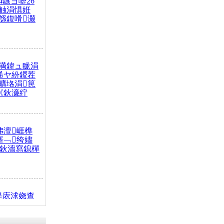
4鏃ヨ嚦26
触涓惧姙
綔鍑嗗灏
満鍏ュ眬涓
浠ヤ紛鍐茬
曠垎涓笢
《鈥濓紵
弗澶崕榫
搴﹁绔嬧
澂鈥濇寫鎴樿
缇庡浗娆查
簹涓庝腑鍥
┾€濓紝鍙嶅
解€斾笢鐩