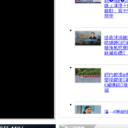
鍧�6鏈�2
鏃ュ湪澶╂
鍚勯」宸ヤ
辩华
缇庡浗涓嬪
哄摢鑸紵
獊浼氬惁寮
鈥滅伀鑽
鍔犳嬁澶ф
欒垷鑺傞
€滅唺鐚
禌
瀛﹁€咃細
€间笢鍗椾
解€滆劚閽
姪鎺ㄤ腑鍥