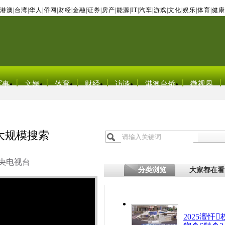
港澳
|
台湾
|
华人
|
侨网
|
财经
|
金融
|
证券
|
房产
|
能源
|
IT
|
汽车
|
游戏
|
文化
|
娱乐
|
体育
|
健康
军事
文娱
体育
财经
访谈
港澳台侨
微视界
大规模搜索
央电视台
分类浏览
大家都在看
2025澶忓