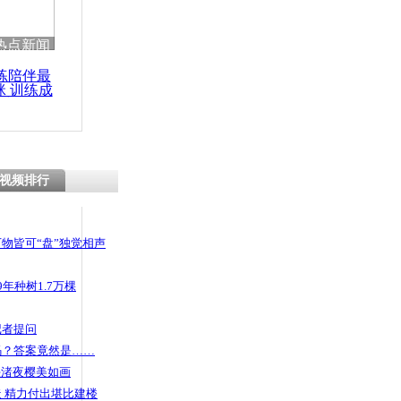
热点新闻
练陪伴最
咪 训练成
功瘦身
视频排行
物皆可“盘”独觉相声
年种树1.7万棵
记者提问
码？答案竟然是……
头渚夜樱美如画
 精力付出堪比建楼