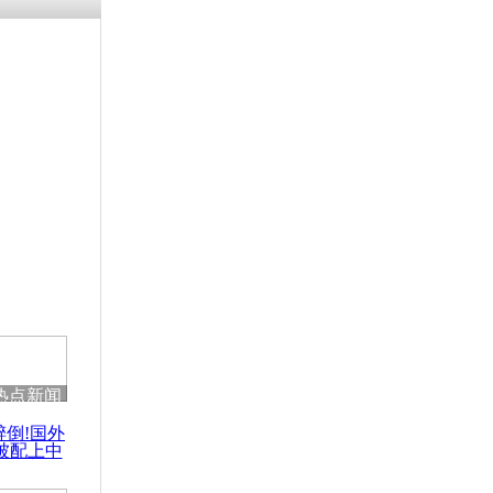
涓ㄥ浗闄呰
褰圭┖鍐涗
-10CE缁
妫€楠岋紝
浗鍏虫敞涓
击事件警方
热点新闻
醉倒!国外
被配上中
国民乐