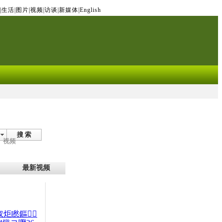
|
生活
|
图片
|
视频
|
访谈
|
新媒体
|
English
搜 索
视频
最新视频
杈炬矁鏂