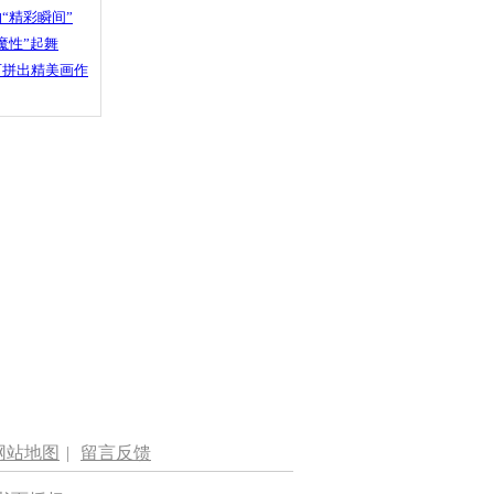
“精彩瞬间”
魔性”起舞
石拼出精美画作
网站地图
|
留言反馈