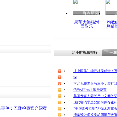
热点新闻
呆萌大熊猫滑
狗教
雪取乐
胖猫
24小时视频排行
一周
【中国风】德云社孟鹤堂：万
深
河北无腿老兵马三小：爬行19
信号灯Plus！浑身都亮
美国发言人即兴用中文回答
现代密码学之父如何保存密
击事件：巴黎检察官介绍案
“中华赏樱胜地”无锡太湖鼋
清华设计师投身胡同厕所改造