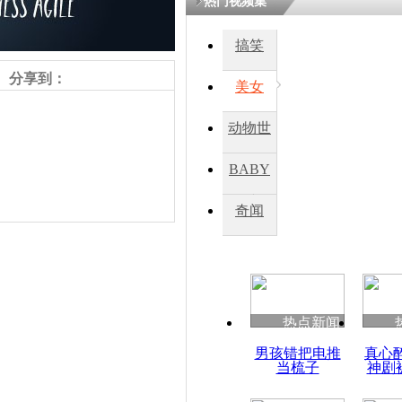
热门视频集
熷悎浣� 
瘑灞€
搞笑
分享到：
美女
娉板浗閫€
笂灏嗭細姝�
动物世
忓彈瀹炴垬
鍚稿紩澶氬
界
ㄤ笘鐣岃
BABY
秀
奇闻
巴黎恐怖袭
展开搜索
责任编辑：【
王胤
】
热点新闻
男孩错把电推
真心
当梳子
神剧