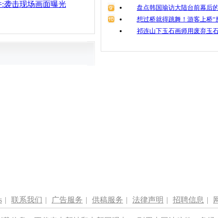
:袭击现场画面曝光
盘点韩国瑜访大陆台前幕后的
想过桥就得跳舞！游客上桥“
祁连山下玉石画师用废弃玉
s
|
联系我们
|
广告服务
|
供稿服务
|
法律声明
|
招聘信息
|