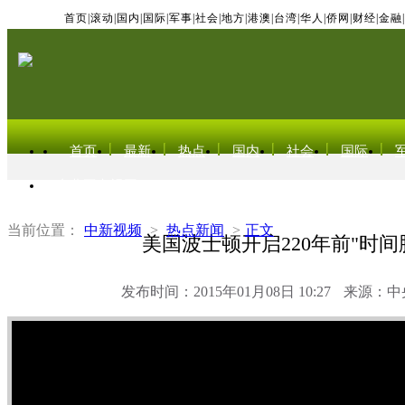
首页
|
滚动
|
国内
|
国际
|
军事
|
社会
|
地方
|
港澳
|
台湾
|
华人
|
侨网
|
财经
|
金融
|
首页
最新
热点
国内
社会
国际
东北亚电视网
当前位置：
中新视频
>
热点新闻
>
正文
美国波士顿开启220年前"时间
发布时间：2015年01月08日 10:27
来源：中