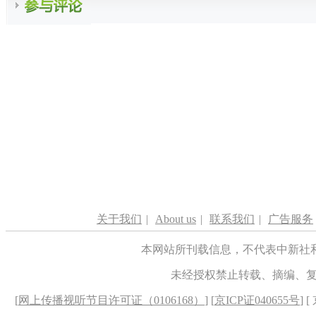
关于我们
|
About us
|
联系我们
|
广告服务
本网站所刊载信息，不代表中新社
未经授权禁止转载、摘编、
[
网上传播视听节目许可证（0106168）
] [
京ICP证040655号
] 