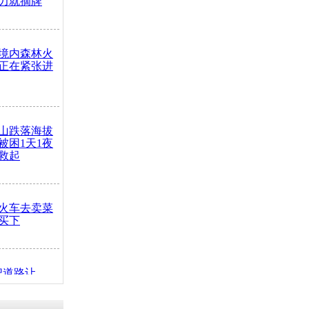
力就摘牌
境内森林火
正在紧张进
山跌落海拔
崖被困1天1夜
救起
火车去卖菜
买下
把道路让
突发疾病交