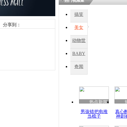
热门视频集
搞笑
四川一精神
病发持大锤
分享到：
美女
动物世
探访传承四
俗：近万民
界
BABY
英省亲送行
秀
奇闻
小伙骑车逆
崩溃 网上
因
责任编辑：【
王祎
】
热点新闻
四川兴文苗
男孩错把电推
真心
度苗族花山
当梳子
神剧