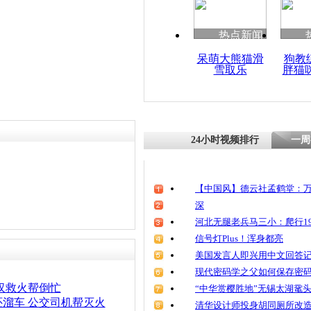
清明祭英烈
魂
热点新闻
呆萌大熊猫滑
狗教
雪取乐
胖猫
监拍:加油
燃险引爆炸
24小时视频排行
一周
【中国风】德云社孟鹤堂：万
深
河北无腿老兵马三小：爬行19
信号灯Plus！浑身都亮
美国发言人即兴用中文回答
现代密码学之父如何保存密
汉救火帮倒忙
“中华赏樱胜地”无锡太湖鼋
溜车 公交司机帮灭火
清华设计师投身胡同厕所改造