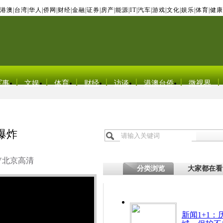
港澳
|
台湾
|
华人
|
侨网
|
财经
|
金融
|
证券
|
房产
|
能源
|
IT
|
汽车
|
游戏
|
文化
|
娱乐
|
体育
|
健康
军事
文娱
体育
财经
访谈
港澳台侨
微视界
爆炸
V北京高清
分类浏览
大家都在看
新闻1+1