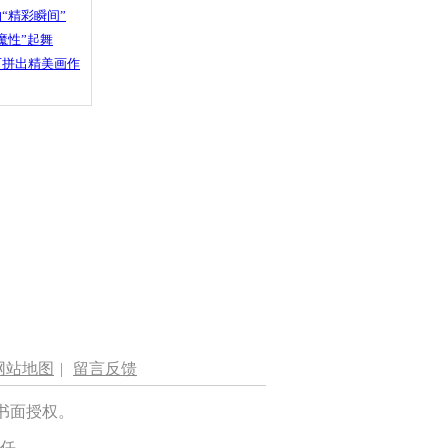
“精彩瞬间”
魔性”起舞
石拼出精美画作
网站地图
|
留言反馈
书面授权。
任。