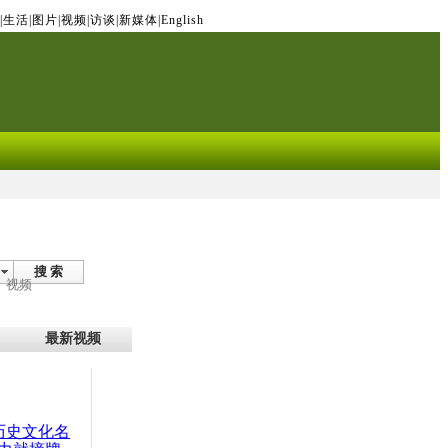
|
生活
|
图片
|
视频
|
访谈
|
新媒体
|
English
搜 索
视频
最新视频
：历史文化名