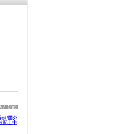
残疾男子因
砸银行
千年传统习
众为娥皇女
行被查情绪
回答崩溃原
热点新闻
乡上万人欢
醉倒!国外
节
被配上中
国民乐