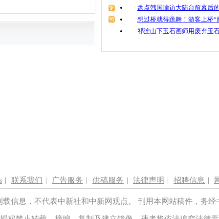
盘点韩国瑜访大陆台前幕后的
想过桥就得跳舞！游客上桥“
祁连山下玉石画师用废弃玉
s
|
联系我们
|
广告服务
|
供稿服务
|
法律声明
|
招聘信息
|
刊载信息，不代表中新社和中新网观点。 刊用本网站稿件，务经
授权禁止转载、摘编、复制及建立镜像，违者将依法追究法律责