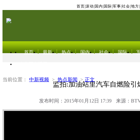
首页
|
滚动
|
国内
|
国际
|
军事
|
社会
|
地方
|
首页
最新
热点
国内
社会
国际
东北亚电视网
当前位置：
中新视频
>
热点新闻
>
正文
监拍:加油站里汽车自燃险引
发布时间：2015年01月12日 17:39
来源：BT