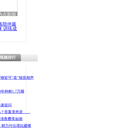
 哀思悼忠
热点新闻
练陪伴最
咪 训练成
功瘦身
站里汽车自
视频排行
物皆可“盘”独觉相声
年种树1.7万棵
记者提问
码？答案竟然是……
头渚夜樱美如画
 精力付出堪比建楼