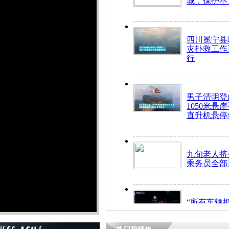
城，保护不
四川冕宁县
灾扑救工作
行
男子清明登
1050米悬
直升机悬停
九旬老人挤
乘务员全部
“所有车辆
开！”儿童
警急速救助