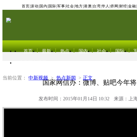
首页
|
滚动
|
国内
|
国际
|
军事
|
社会
|
地方
|
港澳
|
台湾
|
华人
|
侨网
|
财经
|
金融
|
首页
最新
热点
国内
社会
国际
东北亚电视网
当前位置：
中新视频
>
热点新闻
>
正文
国家网信办：微博、贴吧今年将
发布时间：2015年01月14日 10:32
来源：上