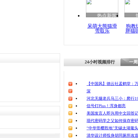
热点新闻
呆萌大熊猫滑
狗教
雪取乐
胖猫
24小时视频排行
一周
【中国风】德云社孟鹤堂：万
深
河北无腿老兵马三小：爬行19
信号灯Plus！浑身都亮
美国发言人即兴用中文回答
现代密码学之父如何保存密
“中华赏樱胜地”无锡太湖鼋
清华设计师投身胡同厕所改造