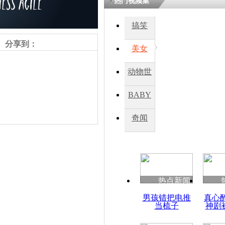
热门视频集
熷悎浣� 
瘑灞€
搞笑
分享到：
美女
娉板浗閫€
笂灏嗭細姝�
动物世
忓彈瀹炴垬
鍚稿紩澶氬
界
ㄤ笘鐣岃
BABY
秀
奇闻
英法海底隧
时关闭
责任编辑：【
李霈韵
】
热点新闻
男孩错把电推
真心
当梳子
神剧