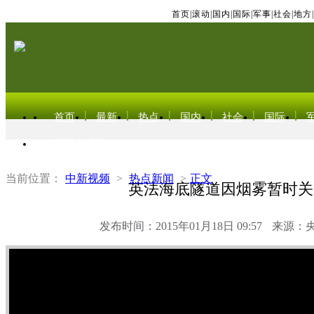
首页
|
滚动
|
国内
|
国际
|
军事
|
社会
|
地方
|
首页
最新
热点
国内
社会
国际
东北亚电视网
当前位置：
中新视频
>
热点新闻
>
正文
英法海底隧道因烟雾暂时关
发布时间：2015年01月18日 09:57
来源：