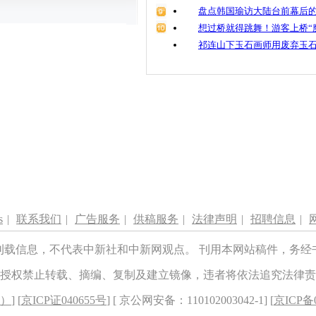
盘点韩国瑜访大陆台前幕后的
想过桥就得跳舞！游客上桥“
祁连山下玉石画师用废弃玉
s
|
联系我们
|
广告服务
|
供稿服务
|
法律声明
|
招聘信息
|
刊载信息，不代表中新社和中新网观点。 刊用本网站稿件，务经
授权禁止转载、摘编、复制及建立镜像，违者将依法追究法律责
8）
] [
京ICP证040655号
] [ 京公网安备：110102003042-1] [
京ICP备0