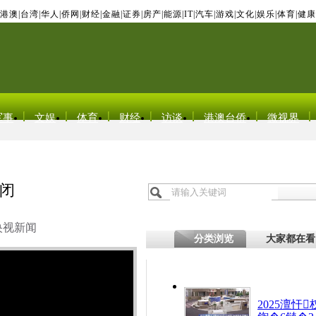
港澳
|
台湾
|
华人
|
侨网
|
财经
|
金融
|
证券
|
房产
|
能源
|
IT
|
汽车
|
游戏
|
文化
|
娱乐
|
体育
|
健康
军事
文娱
体育
财经
访谈
港澳台侨
微视界
闭
央视新闻
分类浏览
大家都在看
2025澶忓