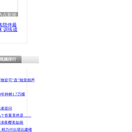
热点新闻
练陪伴最
咪 训练成
功瘦身
视频排行
物皆可“盘”独觉相声
年种树1.7万棵
记者提问
码？答案竟然是……
头渚夜樱美如画
 精力付出堪比建楼