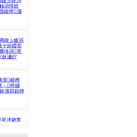
4鏃ヨ嚦26
触涓惧姙
綔鍑嗗灏
満鍏ュ眬涓
浠ヤ紛鍐茬
曠垎涓笢
《鈥濓紵
弗澶崕榫
搴﹁绔嬧
澂鈥濇寫鎴樿
缇庡浗娆查
簹涓庝腑鍥
┾€濓紝鍙嶅
解€斾笢鐩