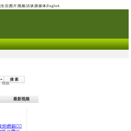
|
生活
|
图片
|
视频
|
访谈
|
新媒体
|
English
搜 索
视频
最新视频
杈炬矁鏂