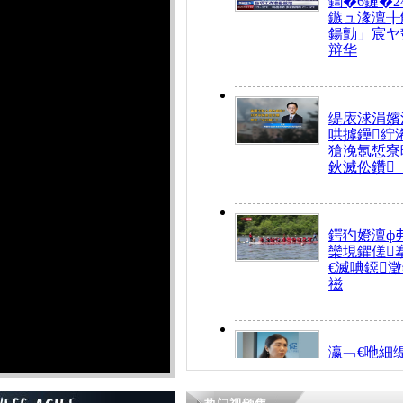
鍧�6鏈�2
鏃ュ湪澶╂
鍚勯」宸ヤ
辩华
缇庡浗涓嬪
哄摢鑸紵
獊浼氬惁寮
鈥滅伀鑽
鍔犳嬁澶ф
欒垷鑺傞
€滅唺鐚
禌
瀛﹁€咃細
€间笢鍗椾
解€滆劚閽
姪鎺ㄤ腑鍥