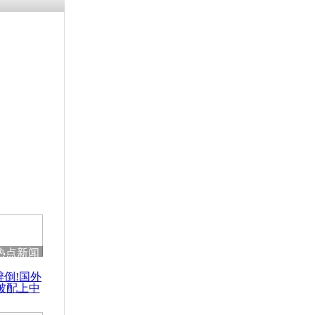
涓ㄥ浗闄呰
褰圭┖鍐涗
-10CE缁
妫€楠岋紝
浗鍏虫敞涓
道因烟雾暂
热点新闻
醉倒!国外
被配上中
国民乐