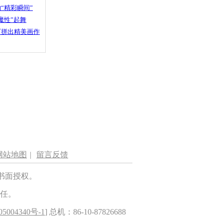
“精彩瞬间”
魔性”起舞
石拼出精美画作
网站地图
|
留言反馈
书面授权。
任。
5004340号-1
] 总机：86-10-87826688