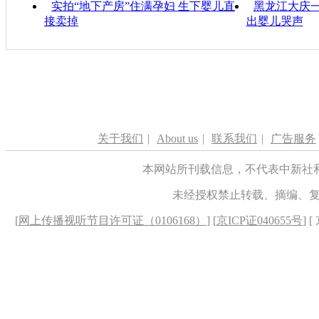
实拍“地下产房”住满孕妇 生下婴儿直
黑龙江大庆一
接卖掉
出婴儿哭声
关于我们
|
About us
|
联系我们
|
广告服务
本网站所刊载信息，不代表中新社
未经授权禁止转载、摘编、
[
网上传播视听节目许可证（0106168）
] [
京ICP证040655号
] 