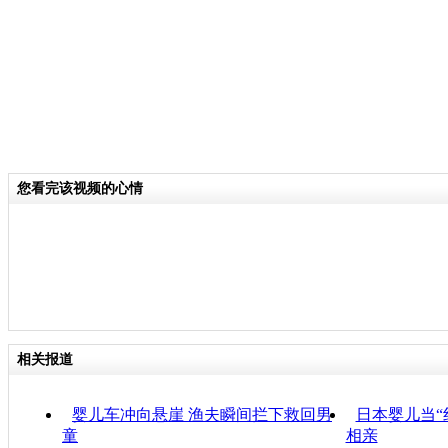
您看完该视频的心情
相关报道
婴儿车冲向悬崖 渔夫瞬间拦下救回男
日本婴儿当“
童
相亲