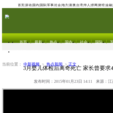
首页
|
滚动
|
国内
|
国际
|
军事
|
社会
|
地方
|
港澳
|
台湾
|
华人
|
侨网
|
财经
|
金融
|
首页
最新
热点
国内
社会
国际
东北亚电视网
当前位置：
中新视频
>
热点新闻
>
正文
3月婴儿体检后离奇死亡 家长曾要求
发布时间：2015年01月23日 14:11
来源：江