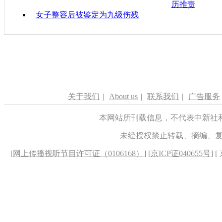
历推责
女子整容后被鉴定为九级伤残
关于我们
|
About us
|
联系我们
|
广告服务
本网站所刊载信息，不代表中新社
未经授权禁止转载、摘编、
[
网上传播视听节目许可证（0106168）
] [
京ICP证040655号
] 