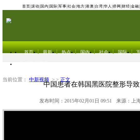
首页
|
滚动
|
国内
|
国际
|
军事
|
社会
|
地方
|
港澳
|
台湾
|
华人
|
侨网
|
财经
|
金融
|
首页
最新
热点
国内
社会
国际
东北亚电视网
当前位置：
中新视频
> >
正文
中国患者在韩国黑医院整形导致
发布时间：2015年02月01日 09:51
来源：上