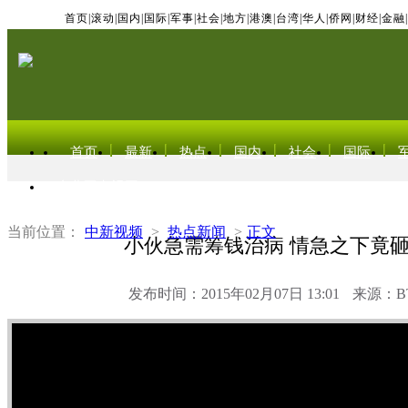
首页
|
滚动
|
国内
|
国际
|
军事
|
社会
|
地方
|
港澳
|
台湾
|
华人
|
侨网
|
财经
|
金融
|
首页
最新
热点
国内
社会
国际
东北亚电视网
当前位置：
中新视频
>
热点新闻
>
正文
小伙急需筹钱治病 情急之下竟
发布时间：2015年02月07日 13:01
来源：B