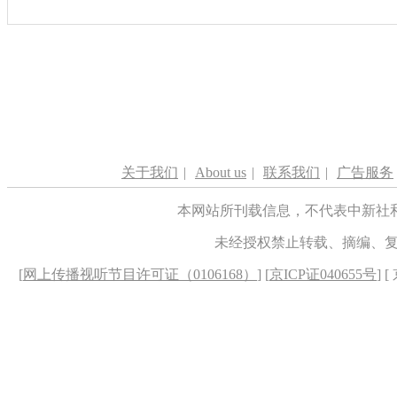
关于我们
|
About us
|
联系我们
|
广告服务
本网站所刊载信息，不代表中新社
未经授权禁止转载、摘编、
[
网上传播视听节目许可证（0106168）
] [
京ICP证040655号
] 