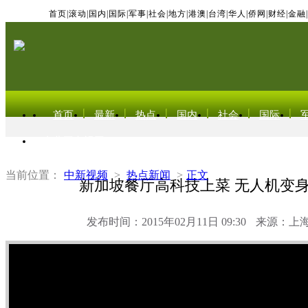
首页
|
滚动
|
国内
|
国际
|
军事
|
社会
|
地方
|
港澳
|
台湾
|
华人
|
侨网
|
财经
|
金融
|
首页
最新
热点
国内
社会
国际
东北亚电视网
当前位置：
中新视频
>
热点新闻
>
正文
新加坡餐厅高科技上菜 无人机变身
发布时间：2015年02月11日 09:30
来源：上